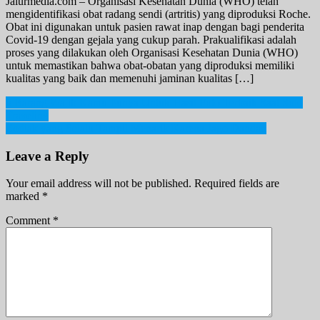
Jalurmedia.com – Organisasi Kesehatan Dunia (WHO) telah
mengidentifikasi obat radang sendi (artritis) yang diproduksi Roche.
Obat ini digunakan untuk pasien rawat inap dengan bagi penderita
Covid-19 dengan gejala yang cukup parah. Prakualifikasi adalah
proses yang dilakukan oleh Organisasi Kesehatan Dunia (WHO)
untuk memastikan bahwa obat-obatan yang diproduksi memiliki
kualitas yang baik dan memenuhi jaminan kualitas […]
Post
6 Barang Wajib Kamu Punya Untuk Hasil Foto Terbaik Saat Solo
Traveling
navigation
Zodiak yang Selalu Tampil Menarik Karena Jago Dandan
Leave a Reply
Your email address will not be published.
Required fields are
marked
*
Comment
*