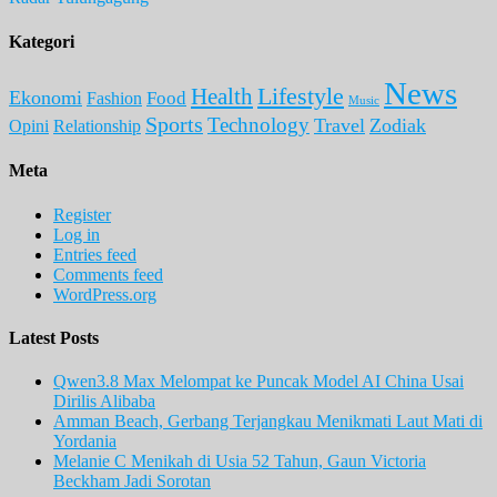
Kategori
News
Lifestyle
Health
Ekonomi
Food
Fashion
Music
Sports
Technology
Travel
Zodiak
Opini
Relationship
Meta
Register
Log in
Entries feed
Comments feed
WordPress.org
Latest Posts
Qwen3.8 Max Melompat ke Puncak Model AI China Usai
Dirilis Alibaba
Amman Beach, Gerbang Terjangkau Menikmati Laut Mati di
Yordania
Melanie C Menikah di Usia 52 Tahun, Gaun Victoria
Beckham Jadi Sorotan