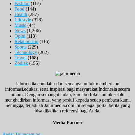
Fashion
(117)
Food
(144)
Health
(287)
Lifestyle
(328)
Music
(44)
News
(1,206)
Opini
(113)
Relationship
(116)
Sports
(229)
Technology
(202)
Travel
(168)
Zodiak
(155)
Jalurmedia.com lahir dari semangat untuk memberikan
informasi,edukasi serta inspirasi bagi masyarakat Indonesia secara
umum. Dengan semangat itulah, kami berfokus untuk selalu
menghadirkan informasi yang positif kepada setiap pembaca kami.
Sehingga, terjadilah Jalurmedia.com ini sebagai portal berita yang
bisa dijadikan referensi bagi Anda.
Media Partner
Radar Tulungagung