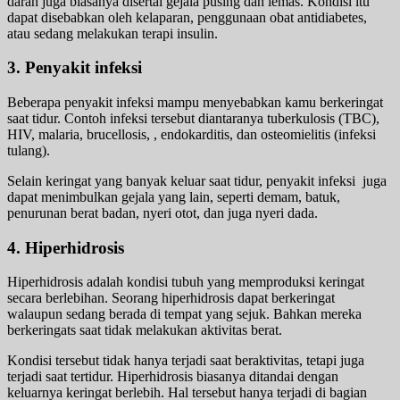
darah juga biasanya disertai gejala pusing dan lemas. Kondisi itu
dapat disebabkan oleh kelaparan, penggunaan obat antidiabetes,
atau sedang melakukan terapi insulin.
3. Penyakit
infeksi
Beberapa penyakit infeksi mampu menyebabkan kamu berkeringat
saat tidur. Contoh infeksi tersebut diantaranya tuberkulosis (TBC),
HIV, malaria, brucellosis, , endokarditis, dan osteomielitis (infeksi
tulang).
Selain keringat yang banyak keluar saat tidur, penyakit infeksi juga
dapat menimbulkan gejala yang lain, seperti demam, batuk,
penurunan berat badan, nyeri otot, dan juga nyeri dada.
4. Hiperhidrosis
Hiperhidrosis adalah kondisi tubuh yang memproduksi keringat
secara berlebihan. Seorang hiperhidrosis dapat berkeringat
walaupun sedang berada di tempat yang sejuk. Bahkan mereka
berkeringats saat tidak melakukan aktivitas berat.
Kondisi tersebut tidak hanya terjadi saat beraktivitas, tetapi juga
terjadi saat tertidur. Hiperhidrosis biasanya ditandai dengan
keluarnya keringat berlebih. Hal tersebut hanya terjadi di bagian