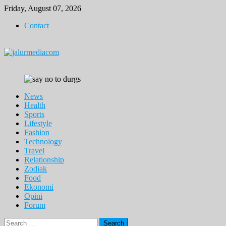
Skip
Friday, August 07, 2026
to
Contact
content
News
Health
Sports
Lifestyle
Fashion
Technology
Travel
Relationship
Zodiak
Food
Ekonomi
Opini
Forum
Search