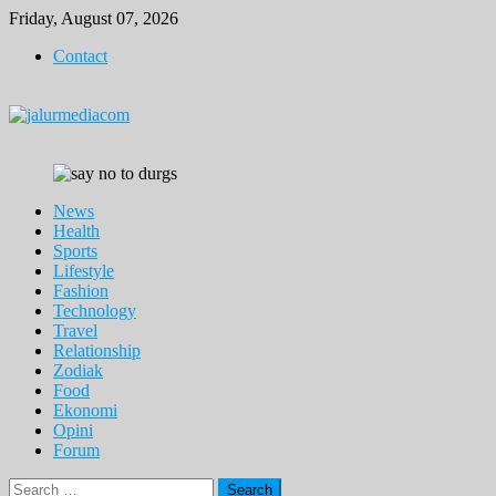
Skip
Friday, August 07, 2026
to
Contact
content
News
Health
Sports
Lifestyle
Fashion
Technology
Travel
Relationship
Zodiak
Food
Ekonomi
Opini
Forum
Search