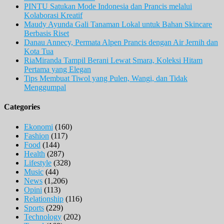
PINTU Satukan Mode Indonesia dan Prancis melalui
Kolaborasi Kreatif
Maudy Ayunda Gali Tanaman Lokal untuk Bahan Skincare
Berbasis Riset
Danau Annecy, Permata Alpen Prancis dengan Air Jernih dan
Kota Tua
RiaMiranda Tampil Berani Lewat Smara, Koleksi Hitam
Pertama yang Elegan
Tips Membuat Tiwol yang Pulen, Wangi, dan Tidak
Menggumpal
Categories
Ekonomi
(160)
Fashion
(117)
Food
(144)
Health
(287)
Lifestyle
(328)
Music
(44)
News
(1,206)
Opini
(113)
Relationship
(116)
Sports
(229)
Technology
(202)