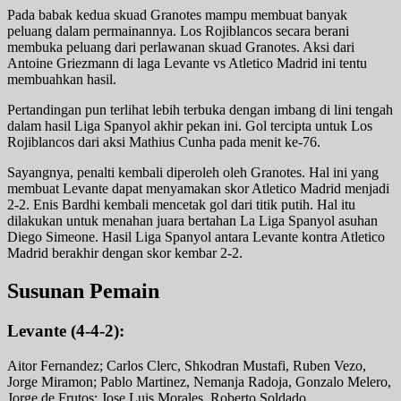
Pada babak kedua skuad Granotes mampu membuat banyak
peluang dalam permainannya. Los Rojiblancos secara berani
membuka peluang dari perlawanan skuad Granotes. Aksi dari
Antoine Griezmann di laga Levante vs Atletico Madrid ini tentu
membuahkan hasil.
Pertandingan pun terlihat lebih terbuka dengan imbang di lini tengah
dalam hasil Liga Spanyol akhir pekan ini. Gol tercipta untuk Los
Rojiblancos dari aksi Mathius Cunha pada menit ke-76.
Sayangnya, penalti kembali diperoleh oleh Granotes. Hal ini yang
membuat Levante dapat menyamakan skor Atletico Madrid menjadi
2-2. Enis Bardhi kembali mencetak gol dari titik putih. Hal itu
dilakukan untuk menahan juara bertahan La Liga Spanyol asuhan
Diego Simeone. Hasil Liga Spanyol antara Levante kontra Atletico
Madrid berakhir dengan skor kembar 2-2.
Susunan Pemain
Levante (4-4-2):
Aitor Fernandez; Carlos Clerc, Shkodran Mustafi, Ruben Vezo,
Jorge Miramon; Pablo Martinez, Nemanja Radoja, Gonzalo Melero,
Jorge de Frutos; Jose Luis Morales, Roberto Soldado