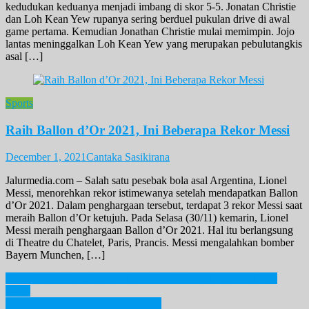
kedudukan keduanya menjadi imbang di skor 5-5. Jonatan Christie
dan Loh Kean Yew rupanya sering berduel pukulan drive di awal
game pertama. Kemudian Jonathan Christie mulai memimpin. Jojo
lantas meninggalkan Loh Kean Yew yang merupakan pebulutangkis
asal […]
Sports
Raih Ballon d’Or 2021, Ini Beberapa Rekor Messi
December 1, 2021
Cantaka Sasikirana
Jalurmedia.com – Salah satu pesebak bola asal Argentina, Lionel
Messi, menorehkan rekor istimewanya setelah mendapatkan Ballon
d’Or 2021. Dalam penghargaan tersebut, terdapat 3 rekor Messi saat
meraih Ballon d’Or ketujuh. Pada Selasa (30/11) kemarin, Lionel
Messi meraih penghargaan Ballon d’Or 2021. Hal itu berlangsung
di Theatre du Chatelet, Paris, Prancis. Messi mengalahkan bomber
Bayern Munchen, […]
Post
Korut Krisis, Pemerintah Minta Warga Kurangi Makan hingga
2025
navigation
6 Zodiak Yang Paling Doyan Gosip