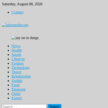
Skip
Saturday, August 08, 2026
to
Contact
content
News
Health
Sports
Lifestyle
Fashion
Technology
Travel
Relationship
Zodiak
Food
Ekonomi
Opini
Forum
Search