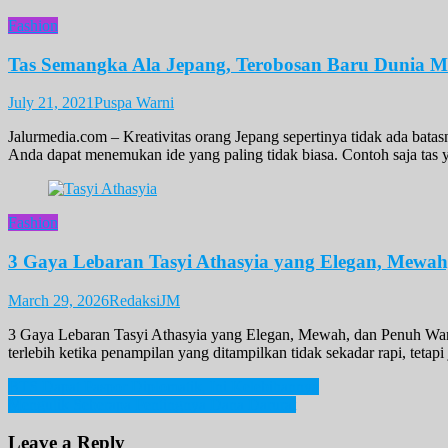
Fashion
Tas Semangka Ala Jepang, Terobosan Baru Dunia M
July 21, 2021
Puspa Warni
Jalurmedia.com – Kreativitas orang Jepang sepertinya tidak ada bata
Anda dapat menemukan ide yang paling tidak biasa. Contoh saja tas 
Fashion
3 Gaya Lebaran Tasyi Athasyia yang Elegan, Mewa
March 29, 2026
RedaksiJM
3 Gaya Lebaran Tasyi Athasyia yang Elegan, Mewah, dan Penuh Warn
terlebih ketika penampilan yang ditampilkan tidak sekadar rapi, tetap
Post
BTS Dapat Paspor Diplomatik, Ini Kelebihannya
Mengulik Seberapa Pentingnya Dana Darurat
navigation
Leave a Reply