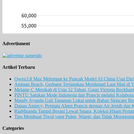
Advertisment
Artikel Terbaru
Qwen3.8 Max Melompat ke Puncak Model AI China Usai Diril
Amman Beach, Gerbang Terjangkau Menikmati Laut Mati di Y
Melanie C Menikah di Usia 52 Tahun, Gaun Victoria Beckham 
PINTU Satukan Mode Indonesia dan Prancis melalui Kolaboras
Maudy Ayunda Gali Tanaman Lokal untuk Bahan Skincare Berb
Danau Annecy, Permata Alpen Prancis dengan Air Jernih dan 
RiaMiranda Tampil Berani Lewat Smara, Koleksi Hitam Perta
Tips Membuat Tiwol yang Pulen, Wangi, dan Tidak Menggum
Categories