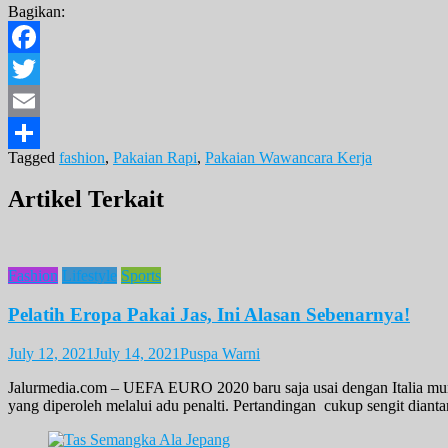
Bagikan:
Facebook
Twitter
Email
Tagged
fashion
,
Pakaian Rapi
,
Pakaian Wawancara Kerja
Share
Artikel Terkait
Fashion
Lifestyle
Sports
Pelatih Eropa Pakai Jas, Ini Alasan Sebenarnya!
July 12, 2021
July 14, 2021
Puspa Warni
Jalurmedia.com – UEFA EURO 2020 baru saja usai dengan Italia muncu
yang diperoleh melalui adu penalti. Pertandingan cukup sengit dianta