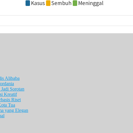
is Alibaba
ordania
Jadi Sorotan
i Kreatif
asis Riset
Kota Tua
ma yang Elegan
pal