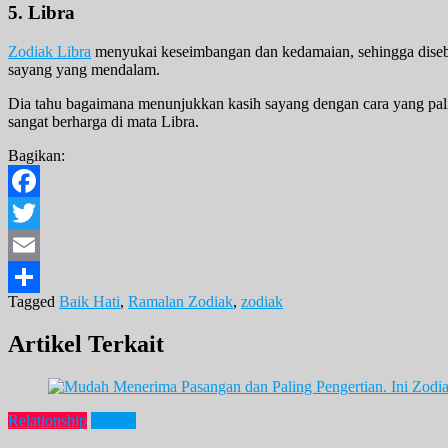
5. Libra
Zodiak Libra
menyukai keseimbangan dan kedamaian, sehingga disebut
sayang yang mendalam.
Dia tahu bagaimana menunjukkan kasih sayang dengan cara yang paling
sangat berharga di mata Libra.
Bagikan:
Facebook
Twitter
Email
Tagged
Baik Hati
,
Ramalan Zodiak
,
zodiak
Share
Artikel Terkait
Relationship
Zodiak