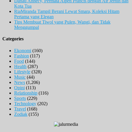
Danau Annecy, Permata Alpen Prancis dengan Air Jernih dan
Kota Tua
RiaMiranda Tampil Berani Lewat Smara, Koleksi Hitam
Pertama yang Elegan
Tips Membuat Tiwol yang Pulen, Wangi, dan Tidak
Menggumpal
Categories
Ekonomi
(160)
Fashion
(117)
Food
(144)
Health
(287)
Lifestyle
(328)
Music
(44)
News
(1,206)
Opini
(113)
Relationship
(116)
Sports
(229)
Technology
(202)
Travel
(168)
Zodiak
(155)