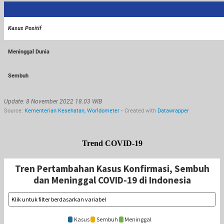
Trend COVID-19