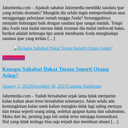
Jalurmedia.com – Apakah sahabat Jalurmedia memiliki saudara ipar
yang terlalu dramatis? Mungkin dia selalu ingin memperhatikan atau
mengganggu pekerjaan rumah tangga Anda? Sesungguhnya
menjalin hubungan baik dengan saudara ipar sangat mudah. Tetapi
jika Anda rasa mulai merasa tidak nyaman dia mulai melewati batas,
berikut adalah beberapa tips untuk membantu Anda menghadapi
saudara ipar yang terlalu […]
Relationship
Kenapa Sahabat Dekat Terasa Seperti Orang
Asing?
January 3, 2022
December 30, 2021
Cantaka Sasikirana
Jalurmedia.com – Sudah bersahabat sejak lama tidak menjamin
kalau kalian akan terus bersahabat selamanya. Akan selalu ada
kemungkinan kalau nanti kalian mungkin tidak lagi saling menypa
dan terasa seperti orang asing, sedekat apapun kamu dan sahabatmu.
Maka dari itu, penting juga loh untuk terus menjaga komunikasi.
Hal yang tidak terduga bisa saja terjadi dan membuat situasi […]