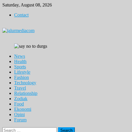
Skip
Saturday, August 08, 2026
to
Contact
content
News
Health
Sports
Lifestyle
Fashion
Technology
Travel
Relationship
Zodiak
Food
Ekonomi
Opini
Forum
Search