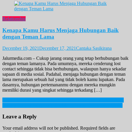
Relationship
Kenapa Kamu Harus Menjaga Hubungan Baik
dengan Teman Lama
December 19, 2021
December 17, 2021
Cantaka Sasikirana
Jalurmedia.com – Cukup jarang orang yang tetap berhubungan baik
dengan teman lamanya. Pada umumnya, mereka cenderung lost
contact sehingga tidak bisa berhubungan, walaupun hanya sekadar
sapaan di media sosial. Padahal, menjaga hubungan dengan teman
lama merupakan sebuah hal yang tidak boleh kamu lupakan. Pada
dasarnya, hubungan pertemananmu dengan mereka mungkin
memiliki durasi yang singkat sehingga terkadang […]
Post
Coba Hidangan Musim Gugur Ini Saat Berkunjung ke New York
Trauma Karena Patah Hati, Zodiak Ini Malas Untuk Jatuh Cinta!
navigation
Leave a Reply
Your email address will not be published.
Required fields are