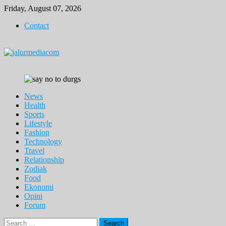
Skip
Friday, August 07, 2026
to
Contact
content
News
Health
Sports
Lifestyle
Fashion
Technology
Travel
Relationship
Zodiak
Food
Ekonomi
Opini
Forum
Search