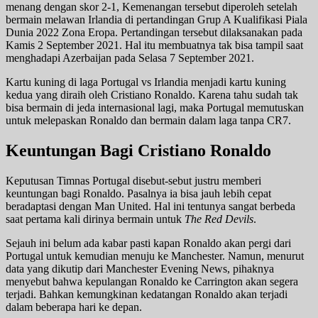
menang dengan skor 2-1, Kemenangan tersebut diperoleh setelah
bermain melawan Irlandia di pertandingan Grup A Kualifikasi Piala
Dunia 2022 Zona Eropa. Pertandingan tersebut dilaksanakan pada
Kamis 2 September 2021. Hal itu membuatnya tak bisa tampil saat
menghadapi Azerbaijan pada Selasa 7 September 2021.
Kartu kuning di laga Portugal vs Irlandia menjadi kartu kuning
kedua yang diraih oleh Cristiano Ronaldo. Karena tahu sudah tak
bisa bermain di jeda internasional lagi, maka Portugal memutuskan
untuk melepaskan Ronaldo dan bermain dalam laga tanpa CR7.
Keuntungan Bagi Cristiano Ronaldo
Keputusan Timnas Portugal disebut-sebut justru memberi
keuntungan bagi Ronaldo. Pasalnya ia bisa jauh lebih cepat
beradaptasi dengan Man United. Hal ini tentunya sangat berbeda
saat pertama kali dirinya bermain untuk
The Red Devils
.
Sejauh ini belum ada kabar pasti kapan Ronaldo akan pergi dari
Portugal untuk kemudian menuju ke Manchester. Namun, menurut
data yang dikutip dari Manchester Evening News, pihaknya
menyebut bahwa kepulangan Ronaldo ke Carrington akan segera
terjadi. Bahkan kemungkinan kedatangan Ronaldo akan terjadi
dalam beberapa hari ke depan.