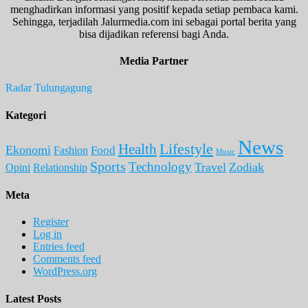
menghadirkan informasi yang positif kepada setiap pembaca kami.
Sehingga, terjadilah Jalurmedia.com ini sebagai portal berita yang
bisa dijadikan referensi bagi Anda.
Media Partner
Radar Tulungagung
Kategori
News
Lifestyle
Health
Ekonomi
Food
Fashion
Music
Sports
Technology
Travel
Zodiak
Opini
Relationship
Meta
Register
Log in
Entries feed
Comments feed
WordPress.org
Latest Posts