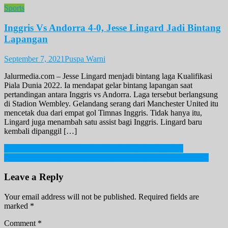
Sports
Inggris Vs Andorra 4-0, Jesse Lingard Jadi Bintang
Lapangan
September 7, 2021
Puspa Warni
Jalurmedia.com – Jesse Lingard menjadi bintang laga Kualifikasi
Piala Dunia 2022. Ia mendapat gelar bintang lapangan saat
pertandingan antara Inggris vs Andorra. Laga tersebut berlangsung
di Stadion Wembley. Gelandang serang dari Manchester United itu
mencetak dua dari empat gol Timnas Inggris. Tidak hanya itu,
Lingard juga menambah satu assist bagi Inggris. Lingard baru
kembali dipanggil […]
Post
Pelecehan di KPI, Korban dan Pelaku Dibebastugaskan
Money Heist Season 5 Tayang Hari ini di Netflix, Ini Faktanya!
navigation
Leave a Reply
Your email address will not be published.
Required fields are
marked
*
Comment
*