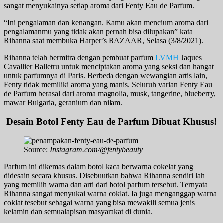
sangat menyukainya setiap aroma dari Fenty Eau de Parfum.
“Ini pengalaman dan kenangan. Kamu akan mencium aroma dari
pengalamanmu yang tidak akan pernah bisa dilupakan” kata
Rihanna saat membuka Harper’s BAZAAR, Selasa (3/8/2021).
Rihanna telah bermitra dengan pembuat parfum
LVMH
Jaques
Cavallier Balletru untuk menciptakan aroma yang seksi dan hangat
untuk parfumnya di Paris. Berbeda dengan wewangian artis lain,
Fenty tidak memiliki aroma yang manis. Seluruh varian Fenty Eau
de Parfum berasal dari aroma magnolia, musk, tangerine, blueberry,
mawar Bulgaria, geranium dan nilam.
Desain Botol Fenty Eau de Parfum Dibuat Khusus!
Source:
Instagram.com/@fentybeauty
Parfum ini dikemas dalam botol kaca berwarna cokelat yang
didesain secara khusus. Disebuutkan bahwa Rihanna sendiri lah
yang memilih warna dan arti dari botol parfum tersebut. Ternyata
Rihanna sangat menyukai warna coklat. Ia juga menganggap warna
coklat tesebut sebagai warna yang bisa mewakili semua jenis
kelamin dan semualapisan masyarakat di dunia.