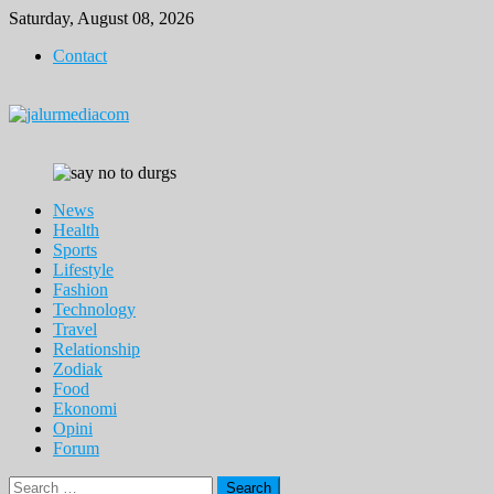
Skip
Saturday, August 08, 2026
to
Contact
content
News
Health
Sports
Lifestyle
Fashion
Technology
Travel
Relationship
Zodiak
Food
Ekonomi
Opini
Forum
Search