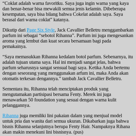
“Coklat adalah warna favoritku. Saya juga ingin warna yang kaya
dan benar-benar bisa mewakili semua jenis kelamin. Dibeberapa
kesempatan, saya bisa bilang bahwa Cokelat adalah saya. Saya
berasal dari warna coklat” katanya.
Dikutip dari
Page Six Style
, Jack Cavallier Belletru menggambarkan
parfum ini sebagai “sebotol Rihanna”. Parfum ini juga mengesankan
aroma yang lembut dan kuat secara bersamaan bagi pada
pemakainya.
“Saya memasukkan Rihanna kedalam botol parfum. Sebenarnya, itu
adalah tujuan utama saya. Hal ini menjadi sangat jelas, bahwa
parfum seharusnya sangat sensual bagi saya. Ketika Anda bertemu
dengan seseorang yang menggunakan arfum ini, maka Anda akan
otomatis terkesan dengannya.” tambah Jack Cavallier Belletru.
Sementara itu, Rihanna telah menciptakan produk yang
mengutamakan partisipasi bersama Fenty. Merek ini juga
menawarkan 50 foundation yang sesuai dengan warna kulit
pelanggannya.
Rihanna
juga memiliki lini pakaian dalam yang menjual model
untuk pria dan wanita dari semua ukuran. Dikabarkan juga bahwa
bisnis Rihanna selanjutnya berupa Fenty Hair. Nampaknya Rihana
akan makin menekuni lini bisnisnya. (pus)