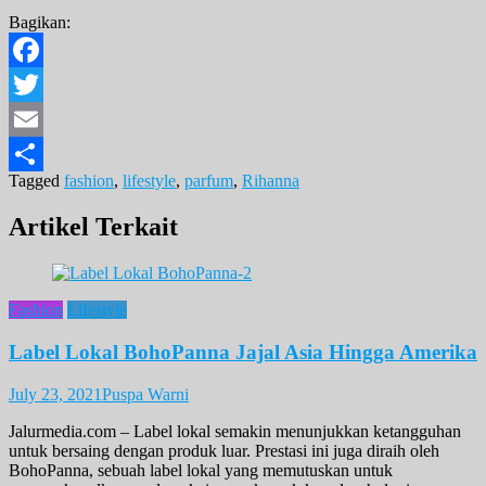
Bagikan:
Facebook
Twitter
Email
Tagged
fashion
,
lifestyle
,
parfum
,
Rihanna
Share
Artikel Terkait
Fashion
Lifestyle
Label Lokal BohoPanna Jajal Asia Hingga Amerika
July 23, 2021
Puspa Warni
Jalurmedia.com – Label lokal semakin menunjukkan ketangguhan
untuk bersaing dengan produk luar. Prestasi ini juga diraih oleh
BohoPanna, sebuah label lokal yang memutuskan untuk