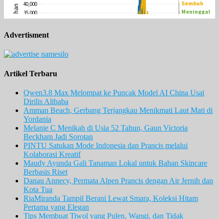
Advertisment
Artikel Terbaru
Qwen3.8 Max Melompat ke Puncak Model AI China Usai
Dirilis Alibaba
Amman Beach, Gerbang Terjangkau Menikmati Laut Mati di
Yordania
Melanie C Menikah di Usia 52 Tahun, Gaun Victoria
Beckham Jadi Sorotan
PINTU Satukan Mode Indonesia dan Prancis melalui
Kolaborasi Kreatif
Maudy Ayunda Gali Tanaman Lokal untuk Bahan Skincare
Berbasis Riset
Danau Annecy, Permata Alpen Prancis dengan Air Jernih dan
Kota Tua
RiaMiranda Tampil Berani Lewat Smara, Koleksi Hitam
Pertama yang Elegan
Tips Membuat Tiwol yang Pulen, Wangi, dan Tidak