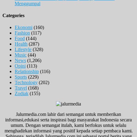
Menggumpal
Categories
Ekonomi
(160)
Fashion
(117)
Food
(144)
Health
(287)
Lifestyle
(328)
Music
(44)
News
(1,206)
Opini
(113)
Relationship
(116)
Sports
(229)
Technology
(202)
Travel
(168)
Zodiak
(155)
Jalurmedia.com lahir dari semangat untuk memberikan
informasi,edukasi serta inspirasi bagi masyarakat Indonesia secara
umum. Dengan semangat itulah, kami berfokus untuk selalu
menghadirkan informasi yang positif kepada setiap pembaca kami.
Sehingga, terjadilah Jalurmedia.com ini sebagai portal berita yang