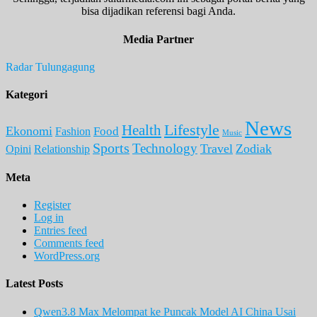
bisa dijadikan referensi bagi Anda.
Media Partner
Radar Tulungagung
Kategori
News
Lifestyle
Health
Ekonomi
Food
Fashion
Music
Sports
Technology
Travel
Zodiak
Opini
Relationship
Meta
Register
Log in
Entries feed
Comments feed
WordPress.org
Latest Posts
Qwen3.8 Max Melompat ke Puncak Model AI China Usai