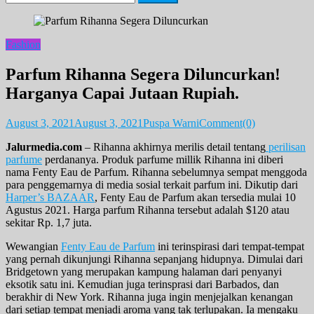
for:
Fashion
Parfum Rihanna Segera Diluncurkan!
Harganya Capai Jutaan Rupiah.
August 3, 2021
August 3, 2021
Puspa Warni
Comment(0)
Jalurmedia.com
– Rihanna akhirnya merilis detail tentang
perilisan
parfume
perdananya. Produk parfume millik Rihanna ini diberi
nama Fenty Eau de Parfum. Rihanna sebelumnya sempat menggoda
para penggemarnya di media sosial terkait parfum ini. Dikutip dari
Harper’s BAZAAR
, Fenty Eau de Parfum akan tersedia mulai 10
Agustus 2021. Harga parfum Rihanna tersebut adalah $120 atau
sekitar Rp. 1,7 juta.
Wewangian
Fenty Eau de Parfum
ini terinspirasi dari tempat-tempat
yang pernah dikunjungi Rihanna sepanjang hidupnya. Dimulai dari
Bridgetown yang merupakan kampung halaman dari penyanyi
eksotik satu ini. Kemudian juga terinsprasi dari Barbados, dan
berakhir di New York. Rihanna juga ingin menjejalkan kenangan
dari setiap tempat menjadi aroma yang tak terlupakan. Ia mengaku