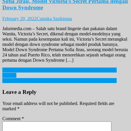
Sofia Jirau, Model Victoria’s Secret Pertama dengan
Down Syndrome
February 20, 2022
Cantaka Sasikirana
Jalurmedia.com – Salah satu brand lingerie dan pakaian dalam
Wanita, Victoria’s Secret, dikenal dengan model-modelnya yang
seksi. Namun pada kesempatan kali ini, Victoria’s Secret merangkul
model dengan down syndrome sebagai model produk barunya.
Model Down Syndrome Pertama Sofia Jirau, seorang model berusia
24 tahun asal Puerto Rico, telah menorehkan sejarah sebagai orang
pertama dengan Down Syndrome […]
Post
Apriyani Rahayu Dedikasikan Medali Emas Untuk Mendiang
Ibunda.
navigation
Tips Membangun Personal Branding, Attitude Paling Penting!
Leave a Reply
Your email address will not be published.
Required fields are
marked
*
Comment
*