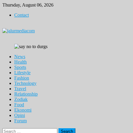
Skip
Thursday, August 06, 2026
to
Contact
content
News
Health
Sports
Lifestyle
Fashion
Technology
Travel
Relationship
Zodiak
Food
Ekonomi
Opini
Forum
Search