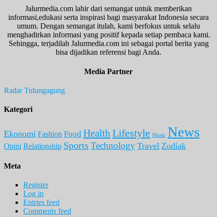
Jalurmedia.com lahir dari semangat untuk memberikan
informasi,edukasi serta inspirasi bagi masyarakat Indonesia secara
umum. Dengan semangat itulah, kami berfokus untuk selalu
menghadirkan informasi yang positif kepada setiap pembaca kami.
Sehingga, terjadilah Jalurmedia.com ini sebagai portal berita yang
bisa dijadikan referensi bagi Anda.
Media Partner
Radar Tulungagung
Kategori
News
Lifestyle
Health
Ekonomi
Food
Fashion
Music
Sports
Technology
Travel
Zodiak
Opini
Relationship
Meta
Register
Log in
Entries feed
Comments feed