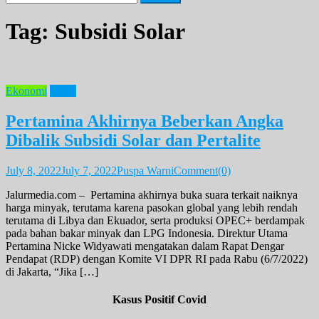
for:
Tag:
Subsidi Solar
Ekonomi
News
Pertamina Akhirnya Beberkan Angka
Dibalik Subsidi Solar dan Pertalite
July 8, 2022
July 7, 2022
Puspa Warni
Comment(0)
Jalurmedia.com – Pertamina akhirnya buka suara terkait naiknya
harga minyak, terutama karena pasokan global yang lebih rendah
terutama di Libya dan Ekuador, serta produksi OPEC+ berdampak
pada bahan bakar minyak dan LPG Indonesia. Direktur Utama
Pertamina Nicke Widyawati mengatakan dalam Rapat Dengar
Pendapat (RDP) dengan Komite VI DPR RI pada Rabu (6/7/2022)
di Jakarta, “Jika […]
Kasus Positif Covid