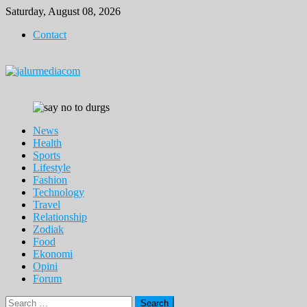
Skip
Saturday, August 08, 2026
to
Contact
content
News
Health
Sports
Lifestyle
Fashion
Technology
Travel
Relationship
Zodiak
Food
Ekonomi
Opini
Forum
Search