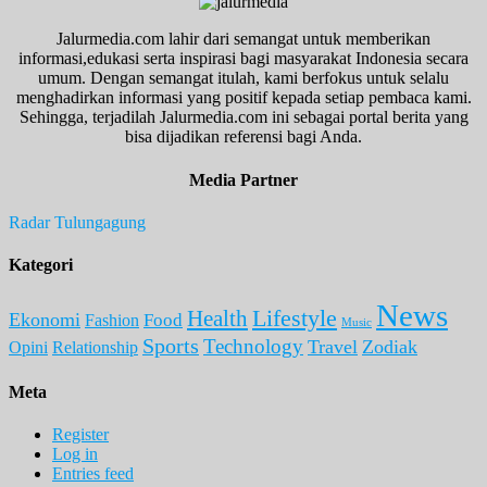
Jalurmedia.com lahir dari semangat untuk memberikan
informasi,edukasi serta inspirasi bagi masyarakat Indonesia secara
umum. Dengan semangat itulah, kami berfokus untuk selalu
menghadirkan informasi yang positif kepada setiap pembaca kami.
Sehingga, terjadilah Jalurmedia.com ini sebagai portal berita yang
bisa dijadikan referensi bagi Anda.
Media Partner
Radar Tulungagung
Kategori
News
Lifestyle
Health
Ekonomi
Food
Fashion
Music
Sports
Technology
Travel
Zodiak
Opini
Relationship
Meta
Register
Log in
Entries feed