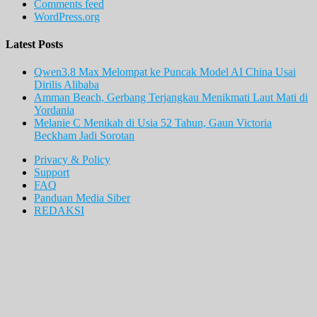
Comments feed
WordPress.org
Latest Posts
Qwen3.8 Max Melompat ke Puncak Model AI China Usai
Dirilis Alibaba
Amman Beach, Gerbang Terjangkau Menikmati Laut Mati di
Yordania
Melanie C Menikah di Usia 52 Tahun, Gaun Victoria
Beckham Jadi Sorotan
Privacy & Policy
Support
FAQ
Panduan Media Siber
REDAKSI