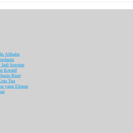
is Alibaba
ordania
Jadi Sorotan
i Kreatif
asis Riset
Kota Tua
ma yang Elegan
pal