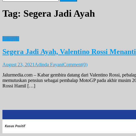
for:
Tag:
Segera Jadi Ayah
Lifestyle
Segera Jadi Ayah, Valentino Rossi Mena
August 23, 2021
Adinda Fayani
Comment(0)
Jalurmedia.com – Kabar gembira datang dari Valentino Rossi, pebalap
memutuskan pensiun sebagai pembalap MotoGP pada akhir musim 202
Rossi Hamil […]