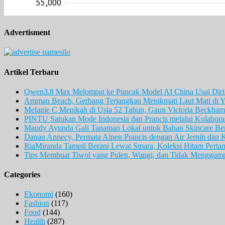
Advertisment
Artikel Terbaru
Qwen3.8 Max Melompat ke Puncak Model AI China Usai Diril
Amman Beach, Gerbang Terjangkau Menikmati Laut Mati di Y
Melanie C Menikah di Usia 52 Tahun, Gaun Victoria Beckham 
PINTU Satukan Mode Indonesia dan Prancis melalui Kolaboras
Maudy Ayunda Gali Tanaman Lokal untuk Bahan Skincare Berb
Danau Annecy, Permata Alpen Prancis dengan Air Jernih dan 
RiaMiranda Tampil Berani Lewat Smara, Koleksi Hitam Perta
Tips Membuat Tiwol yang Pulen, Wangi, dan Tidak Menggum
Categories
Ekonomi
(160)
Fashion
(117)
Food
(144)
Health
(287)