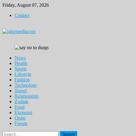
Skip
Friday, August 07, 2026
to
Contact
content
News
Health
Sports
Lifestyle
Fashion
Technology
Travel
Relationship
Zodiak
Food
Ekonomi
Opini
Forum
Search