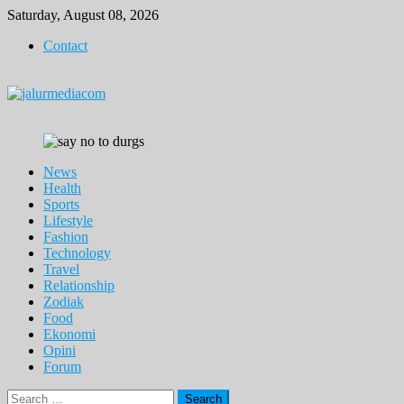
Skip
Saturday, August 08, 2026
to
Contact
content
News
Health
Sports
Lifestyle
Fashion
Technology
Travel
Relationship
Zodiak
Food
Ekonomi
Opini
Forum
Search