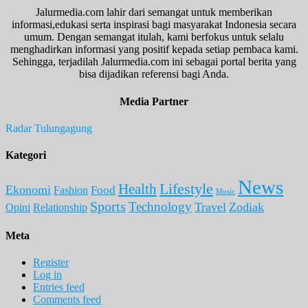
Jalurmedia.com lahir dari semangat untuk memberikan
informasi,edukasi serta inspirasi bagi masyarakat Indonesia secara
umum. Dengan semangat itulah, kami berfokus untuk selalu
menghadirkan informasi yang positif kepada setiap pembaca kami.
Sehingga, terjadilah Jalurmedia.com ini sebagai portal berita yang
bisa dijadikan referensi bagi Anda.
Media Partner
Radar Tulungagung
Kategori
News
Lifestyle
Health
Ekonomi
Food
Fashion
Music
Sports
Technology
Travel
Zodiak
Opini
Relationship
Meta
Register
Log in
Entries feed
Comments feed