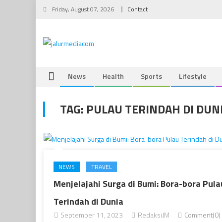
Skip
Friday, August 07, 2026
Contact
to
content
News
Health
Sports
Lifestyle
TAG:
PULAU TERINDAH DI DUN
NEWS
TRAVEL
Menjelajahi Surga di Bumi: Bora-bora Pula
Terindah di Dunia
September 11, 2023
RedaksiJM
Comment(0)