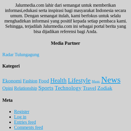
Jalurmedia.com lahir dari semangat untuk memberikan
informasi,edukasi serta inspirasi bagi masyarakat Indonesia secara
umum. Dengan semangat itulah, kami berfokus untuk selalu
menghadirkan informasi yang positif kepada setiap pembaca kami.
Sehingga, terjadilah Jalurmedia.com ini sebagai portal berita yang
bisa dijadikan referensi bagi Anda.
Media Partner
Radar Tulungagung
Kategori
News
Lifestyle
Health
Ekonomi
Food
Fashion
Music
Sports
Technology
Travel
Zodiak
Opini
Relationship
Meta
Register
Log in
Entries feed
Comments feed