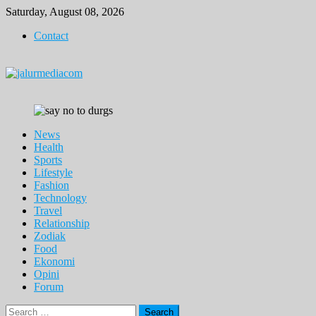
Skip
Saturday, August 08, 2026
to
Contact
content
News
Health
Sports
Lifestyle
Fashion
Technology
Travel
Relationship
Zodiak
Food
Ekonomi
Opini
Forum
Search