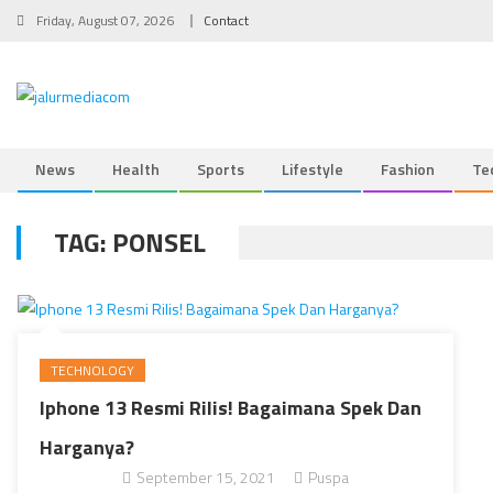
Skip
Friday, August 07, 2026
Contact
to
content
News
Health
Sports
Lifestyle
Fashion
Te
TAG:
PONSEL
TECHNOLOGY
Iphone 13 Resmi Rilis! Bagaimana Spek Dan
Harganya?
September 15, 2021
Puspa