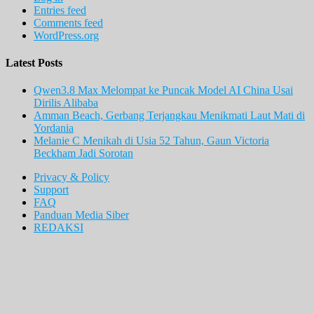
Entries feed
Comments feed
WordPress.org
Latest Posts
Qwen3.8 Max Melompat ke Puncak Model AI China Usai
Dirilis Alibaba
Amman Beach, Gerbang Terjangkau Menikmati Laut Mati di
Yordania
Melanie C Menikah di Usia 52 Tahun, Gaun Victoria
Beckham Jadi Sorotan
Privacy & Policy
Support
FAQ
Panduan Media Siber
REDAKSI