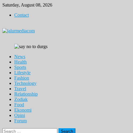
Skip
Saturday, August 08, 2026
to
Contact
content
News
Health
Sports
Lifestyle
Fashion
Technology
Travel
Relationship
Zodiak
Food
Ekonomi
Opini
Forum
Search