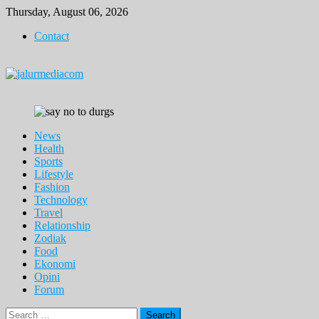
Skip
Thursday, August 06, 2026
to
Contact
content
News
Health
Sports
Lifestyle
Fashion
Technology
Travel
Relationship
Zodiak
Food
Ekonomi
Opini
Forum
Search