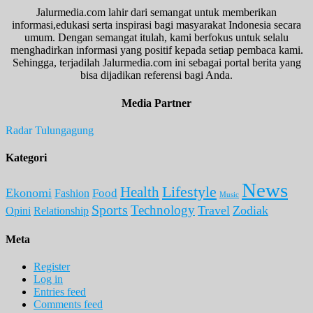
Jalurmedia.com lahir dari semangat untuk memberikan
informasi,edukasi serta inspirasi bagi masyarakat Indonesia secara
umum. Dengan semangat itulah, kami berfokus untuk selalu
menghadirkan informasi yang positif kepada setiap pembaca kami.
Sehingga, terjadilah Jalurmedia.com ini sebagai portal berita yang
bisa dijadikan referensi bagi Anda.
Media Partner
Radar Tulungagung
Kategori
News
Lifestyle
Health
Ekonomi
Food
Fashion
Music
Sports
Technology
Travel
Zodiak
Opini
Relationship
Meta
Register
Log in
Entries feed
Comments feed