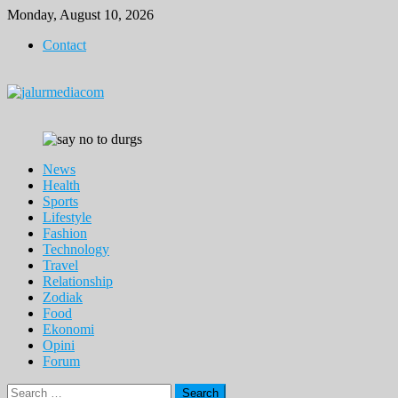
Skip
Monday, August 10, 2026
to
Contact
content
News
Health
Sports
Lifestyle
Fashion
Technology
Travel
Relationship
Zodiak
Food
Ekonomi
Opini
Forum
Search