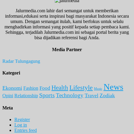
Jalurmedia.com lahir dari semangat untuk memberikan
informasi,edukasi serta inspirasi bagi masyarakat Indonesia secara
umum. Dengan semangat itulah, kami berfokus untuk selalu
menghadirkan informasi yang positif kepada setiap pembaca kami.
Sehingga, terjadilah Jalurmedia.com ini sebagai portal berita yang
bisa dijadikan referensi bagi Anda.
Media Partner
Radar Tulungagung
Kategori
News
Lifestyle
Health
Ekonomi
Food
Fashion
Music
Sports
Technology
Travel
Zodiak
Opini
Relationship
Meta
Register
Log in
Entries feed