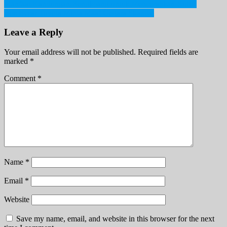
Post
Manfaat Kandungan Bengkoang untuk Mencerahkan Kulit?
Bos Besar Toyota Minta Maaf Gegara Skandal
navigation
Leave a Reply
Your email address will not be published.
Required fields are
marked
*
Comment
*
Name
*
Email
*
Website
Save my name, email, and website in this browser for the next