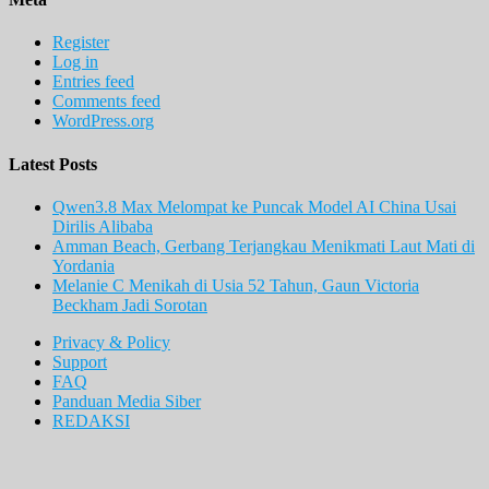
Register
Log in
Entries feed
Comments feed
WordPress.org
Latest Posts
Qwen3.8 Max Melompat ke Puncak Model AI China Usai
Dirilis Alibaba
Amman Beach, Gerbang Terjangkau Menikmati Laut Mati di
Yordania
Melanie C Menikah di Usia 52 Tahun, Gaun Victoria
Beckham Jadi Sorotan
Privacy & Policy
Support
FAQ
Panduan Media Siber
REDAKSI