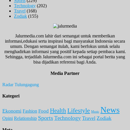
Sports
(229)
Technology
(202)
Travel
(168)
Zodiak
(155)
Jalurmedia.com lahir dari semangat untuk memberikan
informasi,edukasi serta inspirasi bagi masyarakat Indonesia secara
umum. Dengan semangat itulah, kami berfokus untuk selalu
menghadirkan informasi yang positif kepada setiap pembaca kami.
Sehingga, terjadilah Jalurmedia.com ini sebagai portal berita yang
bisa dijadikan referensi bagi Anda.
Media Partner
Radar Tulungagung
Kategori
News
Lifestyle
Health
Ekonomi
Food
Fashion
Music
Sports
Technology
Travel
Zodiak
Opini
Relationship
Meta