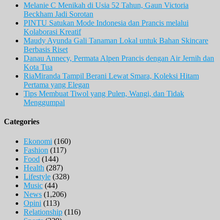
Melanie C Menikah di Usia 52 Tahun, Gaun Victoria
Beckham Jadi Sorotan
PINTU Satukan Mode Indonesia dan Prancis melalui
Kolaborasi Kreatif
Maudy Ayunda Gali Tanaman Lokal untuk Bahan Skincare
Berbasis Riset
Danau Annecy, Permata Alpen Prancis dengan Air Jernih dan
Kota Tua
RiaMiranda Tampil Berani Lewat Smara, Koleksi Hitam
Pertama yang Elegan
Tips Membuat Tiwol yang Pulen, Wangi, dan Tidak
Menggumpal
Categories
Ekonomi
(160)
Fashion
(117)
Food
(144)
Health
(287)
Lifestyle
(328)
Music
(44)
News
(1,206)
Opini
(113)
Relationship
(116)