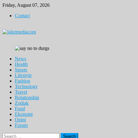
Skip
Friday, August 07, 2026
to
Contact
content
News
Health
Sports
Lifestyle
Fashion
Technology
Travel
Relationship
Zodiak
Food
Ekonomi
Opini
Forum
Search