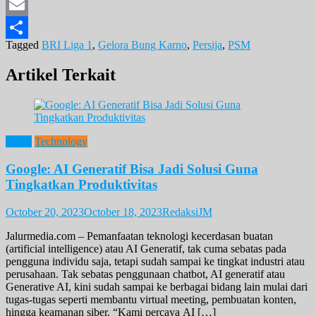
Twitter
Email
Tagged
BRI Liga 1
,
Gelora Bung Karno
,
Persija
,
PSM
Share
Artikel Terkait
News
Technology
Google: AI Generatif Bisa Jadi Solusi Guna
Tingkatkan Produktivitas
October 20, 2023
October 18, 2023
RedaksiJM
Jalurmedia.com – Pemanfaatan teknologi kecerdasan buatan
(artificial intelligence) atau AI Generatif, tak cuma sebatas pada
pengguna individu saja, tetapi sudah sampai ke tingkat industri atau
perusahaan. Tak sebatas penggunaan chatbot, AI generatif atau
Generative AI, kini sudah sampai ke berbagai bidang lain mulai dari
tugas-tugas seperti membantu virtual meeting, pembuatan konten,
hingga keamanan siber. “Kami percaya AI […]