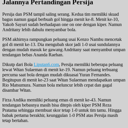
Jalannya Pertandingan Persija
Persija dan PSM tampil saling serang. Kedua tim memiliki skuad
bagus namun gagal berbuah gol hingga menit ke-8. Menit ke-10,
Yakob Sayuri sudah berhadapan one on one dengan kiper. Namun
Andritany lebih dahulu menyambar bola.
PSM akhirnya rampungkan peluang usai Kenzo Nambu mencetak
gol di menit ke-13. Dia mengubah skor jadi 1-0 usai sundulannya
dengan mudah masuk ke gawang Andritany saat menyambut umpan
tendangan bebas Ananda Raehan.
Dikutp dari Bola
Liputan6.com
, Persija memiliki beberapa peluang
lewat Witan Sulaeman di menit ke-19. Namun peluang terbuang
percuma saat bola dengan mudah dikuasai Yuran Fernandes.
Begitupun di menit ke-23 saat Witan Sulaeman mendapatkan umpan
Rio Matsumura. Namun bola meluncur lebih cepat dan gagal
disambar Witan.
Firza Andika memiliki peluang emas di menit ke-43. Namun
tendangan bebasnya masih bisa ditepis oleh kiper PSM Reza
Pratama sehingga membuat skor tetap 1-0 untuk tim tamu. Hingga
babak pertama berakhir, keunggulan 1-0 PSM atas Persija masih
tetap bertahan.