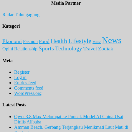
Media Partner
Radar Tulungagung
Kategori
News
Lifestyle
Health
Ekonomi
Food
Fashion
Music
Sports
Technology
Travel
Zodiak
Opini
Relationship
Meta
Register
Log in
Entries feed
Comments feed
WordPress.org
Latest Posts
Qwen3.8 Max Melompat ke Puncak Model AI China Usai
Dirilis Alibaba
Amman Beach, Gerbang Terjangkau Menikmati Laut Mati di