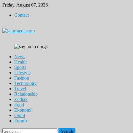
Skip
Friday, August 07, 2026
to
Contact
content
News
Health
Sports
Lifestyle
Fashion
Technology
Travel
Relationship
Zodiak
Food
Ekonomi
Opini
Forum
Search