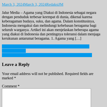
March 3, 2024
March 3, 2024
RedaksiJM
Jalur Media – Agama yang Diakui di Indonesia sebagai negara
dengan penduduk terbesar keempat di dunia, dikenal karena
keberagaman budaya, suku, dan agama. Dalam konstitusinya,
Indonesia mengakui dan melindungi kebebasan beragama bagi
seluruh warganya. Artikel ini akan menjelaskan beberapa agama
yang diakui di Indonesia dan pentingnya toleransi dalam menjaga
kerukunan antarumat beragama. 1. Agama yang […]
Post
Mario Dandy Terancam 15 Tahun Penjara Akibat Dugaan
Pencabulan AG
navigation
Penipuan Iphone, Si Kembar Rihana-Rihani Resmi Ditahan
Leave a Reply
Your email address will not be published.
Required fields are
marked
*
Comment
*