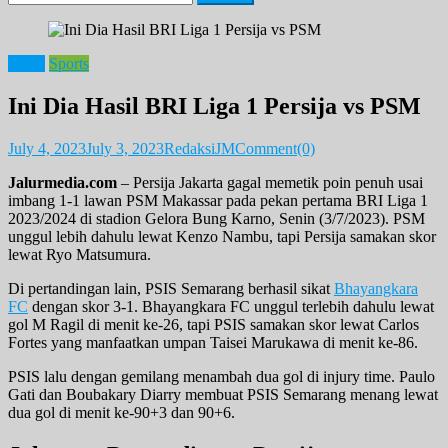
for:
News
Sports
Ini Dia Hasil BRI Liga 1 Persija vs PSM
July 4, 2023
July 3, 2023
RedaksiJM
Comment(0)
Jalurmedia.com
– Persija Jakarta gagal memetik poin penuh usai
imbang 1-1 lawan PSM Makassar pada pekan pertama BRI Liga 1
2023/2024 di stadion Gelora Bung Karno, Senin (3/7/2023). PSM
unggul lebih dahulu lewat Kenzo Nambu, tapi Persija samakan skor
lewat Ryo Matsumura.
Di pertandingan lain, PSIS Semarang berhasil sikat
Bhayangkara
FC
dengan skor 3-1. Bhayangkara FC unggul terlebih dahulu lewat
gol M Ragil di menit ke-26, tapi PSIS samakan skor lewat Carlos
Fortes yang manfaatkan umpan Taisei Marukawa di menit ke-86.
PSIS lalu dengan gemilang menambah dua gol di injury time. Paulo
Gati dan Boubakary Diarry membuat PSIS Semarang menang lewat
dua gol di menit ke-90+3 dan 90+6.