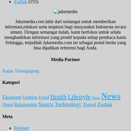
Zodiak
(155)
Jalurmedia.com lahir dari semangat untuk memberikan
informasi,edukasi serta inspirasi bagi masyarakat Indonesia secara
umum. Dengan semangat itulah, kami berfokus untuk selalu
menghadirkan informasi yang positif kepada setiap pembaca kami.
Sehingga, terjadilah Jalurmedia.com ini sebagai portal berita yang
bisa dijadikan referensi bagi Anda.
Media Partner
Radar Tulungagung
Kategori
News
Lifestyle
Health
Ekonomi
Food
Fashion
Music
Sports
Technology
Travel
Zodiak
Opini
Relationship
Meta
Register