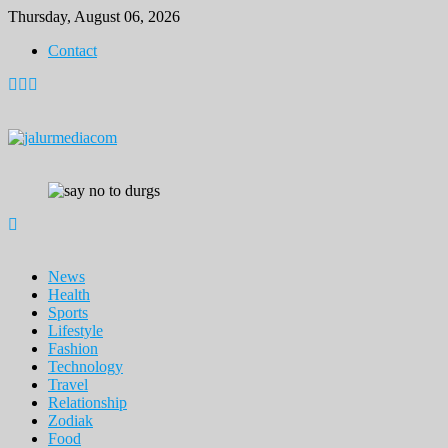
Skip
Thursday, August 06, 2026
to
Contact
content
News
Health
Sports
Lifestyle
Fashion
Technology
Travel
Relationship
Zodiak
Food