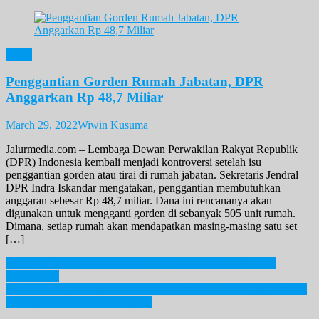
News
Penggantian Gorden Rumah Jabatan, DPR
Anggarkan Rp 48,7 Miliar
March 29, 2022
Wiwin Kusuma
Jalurmedia.com – Lembaga Dewan Perwakilan Rakyat Republik
(DPR) Indonesia kembali menjadi kontroversi setelah isu
penggantian gorden atau tirai di rumah jabatan. Sekretaris Jendral
DPR Indra Iskandar mengatakan, penggantian membutuhkan
anggaran sebesar Rp 48,7 miliar. Dana ini rencananya akan
digunakan untuk mengganti gorden di sebanyak 505 unit rumah.
Dimana, setiap rumah akan mendapatkan masing-masing satu set
[…]
Post
Mengapa Pensiunan PNS Menjadi Beban Negara? Ini Bukti
Dibaliknya!
navigation
Ganda Putra Indonesia, Ahsan/Hendra Belum Bisa Meraih Podium
Tertinggi Kejuaraan Dunia 2022