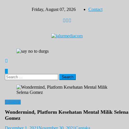
Skip
Friday, August 07, 2026
Contact
to
content
Search
for:
Lifestyle
Wondermind, Platform Kesehatan Mental Milik Selena
Gomez
December 1, 2021
November 30, 2021
Cantaka