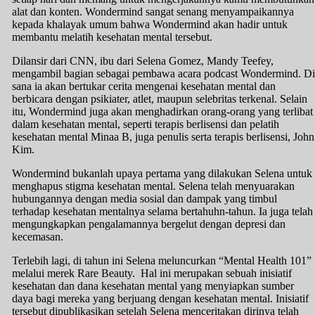
alat dan konten. Wondermind sangat senang menyampaikannya
kepada khalayak umum bahwa Wondermind akan hadir untuk
membantu melatih kesehatan mental tersebut.
Dilansir dari CNN, ibu dari Selena Gomez, Mandy Teefey,
mengambil bagian sebagai pembawa acara podcast Wondermind. Di
sana ia akan bertukar cerita mengenai kesehatan mental dan
berbicara dengan psikiater, atlet, maupun selebritas terkenal. Selain
itu, Wondermind juga akan menghadirkan orang-orang yang terlibat
dalam kesehatan mental, seperti terapis berlisensi dan pelatih
kesehatan mental Minaa B, juga penulis serta terapis berlisensi, John
Kim.
Wondermind bukanlah upaya pertama yang dilakukan Selena untuk
menghapus stigma kesehatan mental. Selena telah menyuarakan
hubungannya dengan media sosial dan dampak yang timbul
terhadap kesehatan mentalnya selama bertahuhn-tahun. Ia juga telah
mengungkapkan pengalamannya bergelut dengan depresi dan
kecemasan.
Terlebih lagi, di tahun ini Selena meluncurkan “Mental Health 101”
melalui merek Rare Beauty. Hal ini merupakan sebuah inisiatif
kesehatan dan dana kesehatan mental yang menyiapkan sumber
daya bagi mereka yang berjuang dengan kesehatan mental. Inisiatif
tersebut dipublikasikan setelah Selena menceritakan dirinya telah