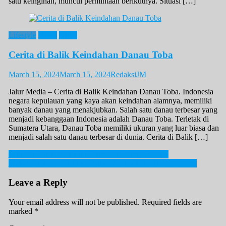
satu keinginan, muncul permintaan berikutnya. Situasi […]
Lifestyle
News
Opini
Cerita di Balik Keindahan Danau Toba
March 15, 2024
March 15, 2024
RedaksiJM
Jalur Media – Cerita di Balik Keindahan Danau Toba. Indonesia
negara kepulauan yang kaya akan keindahan alamnya, memiliki
banyak danau yang menakjubkan. Salah satu danau terbesar yang
menjadi kebanggaan Indonesia adalah Danau Toba. Terletak di
Sumatera Utara, Danau Toba memiliki ukuran yang luar biasa dan
menjadi salah satu danau terbesar di dunia. Cerita di Balik […]
Post
6 Tanda Kamu Memiliki Hubungan Yang Dewasa
Varian Omicron Disebut Dapat Menulari Penyintas Corona
navigation
Leave a Reply
Your email address will not be published.
Required fields are
marked
*