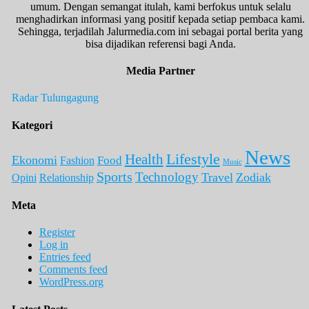
umum. Dengan semangat itulah, kami berfokus untuk selalu
menghadirkan informasi yang positif kepada setiap pembaca kami.
Sehingga, terjadilah Jalurmedia.com ini sebagai portal berita yang
bisa dijadikan referensi bagi Anda.
Media Partner
Radar Tulungagung
Kategori
News
Lifestyle
Health
Ekonomi
Food
Fashion
Music
Sports
Technology
Travel
Zodiak
Opini
Relationship
Meta
Register
Log in
Entries feed
Comments feed
WordPress.org