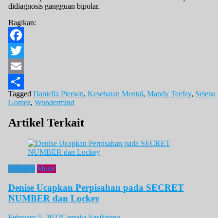
didiagnosis gangguan bipolar.
Bagikan:
Facebook
Twitter
Email
Tagged
Daniella Pierson
,
Kesehatan Mental
,
Mandy Teefey
,
Selena
Share
Gomez
,
Wondermind
Artikel Terkait
Lifestyle
Music
Denise Ucapkan Perpisahan pada SECRET
NUMBER dan Lockey
February 5, 2022
Cantaka Sasikirana