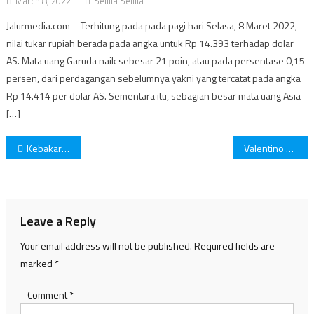
March 8, 2022
Sellita Sellita
Jalurmedia.com – Terhitung pada pada pagi hari Selasa, 8 Maret 2022,
nilai tukar rupiah berada pada angka untuk Rp 14.393 terhadap dolar
AS. Mata uang Garuda naik sebesar 21 poin, atau pada persentase 0,15
persen, dari perdagangan sebelumnya yakni yang tercatat pada angka
Rp 14.414 per dolar AS. Sementara itu, sebagian besar mata uang Asia
[…]
Post
Kebakaran Tangki di Kilang Minyak Pertamina Cilacap
Valentino Rossi Resmi Pensiun dari MotoGP
navigation
Leave a Reply
Your email address will not be published.
Required fields are
marked
*
Comment
*