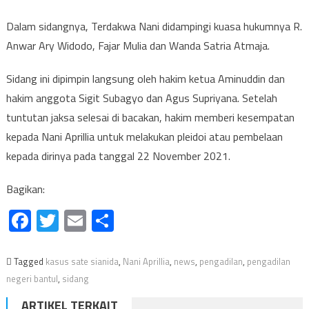
Dalam sidangnya, Terdakwa Nani didampingi kuasa hukumnya R.
Anwar Ary Widodo, Fajar Mulia dan Wanda Satria Atmaja.
Sidang ini dipimpin langsung oleh hakim ketua Aminuddin dan
hakim anggota Sigit Subagyo dan Agus Supriyana. Setelah
tuntutan jaksa selesai di bacakan, hakim memberi kesempatan
kepada Nani Aprillia untuk melakukan pleidoi atau pembelaan
kepada dirinya pada tanggal 22 November 2021.
Bagikan:
Facebook
Twitter
Email
Share
Tagged
kasus sate sianida
,
Nani Aprillia
,
news
,
pengadilan
,
pengadilan
negeri bantul
,
sidang
ARTIKEL TERKAIT