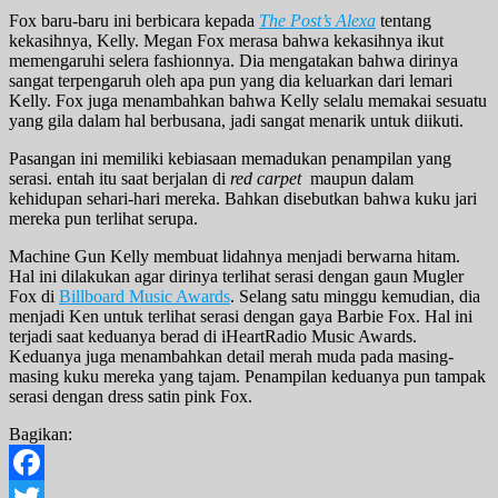
Fox baru-baru ini berbicara kepada
The Post’s Alexa
tentang
kekasihnya, Kelly. Megan Fox merasa bahwa kekasihnya ikut
memengaruhi selera fashionnya. Dia mengatakan bahwa dirinya
sangat terpengaruh oleh apa pun yang dia keluarkan dari lemari
Kelly. Fox juga menambahkan bahwa Kelly selalu memakai sesuatu
yang gila dalam hal berbusana, jadi sangat menarik untuk diikuti.
Pasangan ini memiliki kebiasaan memadukan penampilan yang
serasi. entah itu saat berjalan di
red carpet
maupun dalam
kehidupan sehari-hari mereka. Bahkan disebutkan bahwa kuku jari
mereka pun terlihat serupa.
Machine Gun Kelly membuat lidahnya menjadi berwarna hitam.
Hal ini dilakukan agar dirinya terlihat serasi dengan gaun Mugler
Fox di
Billboard Music Awards
. Selang satu minggu kemudian, dia
menjadi Ken untuk terlihat serasi dengan gaya Barbie Fox. Hal ini
terjadi saat keduanya berad di iHeartRadio Music Awards.
Keduanya juga menambahkan detail merah muda pada masing-
masing kuku mereka yang tajam. Penampilan keduanya pun tampak
serasi dengan dress satin pink Fox.
Bagikan:
Facebook