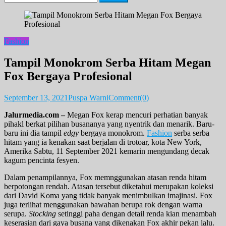
for:
Fashion
Tampil Monokrom Serba Hitam Megan
Fox Bergaya Profesional
September 13, 2021
Puspa Warni
Comment(0)
Jalurmedia.com –
Megan Fox kerap mencuri perhatian banyak
pihakl berkat pilihan busananya yang nyentrik dan menarik. Baru-
baru ini dia tampil
edgy
bergaya monokrom.
Fashion
serba serba
hitam yang ia kenakan saat berjalan di trotoar, kota New York,
Amerika Sabtu, 11 September 2021 kemarin mengundang decak
kagum pencinta fesyen.
Dalam penampilannya, Fox memnggunakan atasan renda hitam
berpotongan rendah. Atasan tersebut diketahui merupakan koleksi
dari David Koma yang tidak banyak menimbulkan imajinasi. Fox
juga terlihat menggunakan bawahan berupa rok dengan warna
serupa.
Stocking
setinggi paha dengan detail renda kian menambah
keserasian dari gaya busana yang dikenakan Fox akhir pekan lalu.