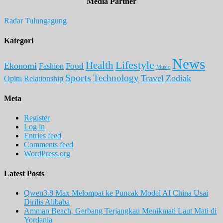
Media Partner
Radar Tulungagung
Kategori
News
Lifestyle
Health
Ekonomi
Food
Fashion
Music
Sports
Technology
Travel
Zodiak
Opini
Relationship
Meta
Register
Log in
Entries feed
Comments feed
WordPress.org
Latest Posts
Qwen3.8 Max Melompat ke Puncak Model AI China Usai
Dirilis Alibaba
Amman Beach, Gerbang Terjangkau Menikmati Laut Mati di
Yordania