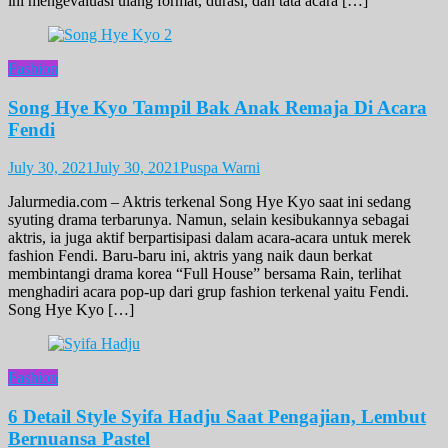
ini mengevaluasi ulang format, durasi, dan tata acara […]
Fashion
Song Hye Kyo Tampil Bak Anak Remaja Di Acara
Fendi
July 30, 2021
July 30, 2021
Puspa Warni
Jalurmedia.com – Aktris terkenal Song Hye Kyo saat ini sedang
syuting drama terbarunya. Namun, selain kesibukannya sebagai
aktris, ia juga aktif berpartisipasi dalam acara-acara untuk merek
fashion Fendi. Baru-baru ini, aktris yang naik daun berkat
membintangi drama korea “Full House” bersama Rain, terlihat
menghadiri acara pop-up dari grup fashion terkenal yaitu Fendi.
Song Hye Kyo […]
Fashion
6 Detail Style Syifa Hadju Saat Pengajian, Lembut
Bernuansa Pastel