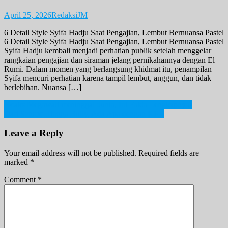
April 25, 2026
RedaksiJM
6 Detail Style Syifa Hadju Saat Pengajian, Lembut Bernuansa Pastel
6 Detail Style Syifa Hadju Saat Pengajian, Lembut Bernuansa Pastel
Syifa Hadju kembali menjadi perhatian publik setelah menggelar
rangkaian pengajian dan siraman jelang pernikahannya dengan El
Rumi. Dalam momen yang berlangsung khidmat itu, penampilan
Syifa mencuri perhatian karena tampil lembut, anggun, dan tidak
berlebihan. Nuansa […]
Post
Hoaks Megawati meninggal dunia, Ini Fakta Lengkapnya!
Dari Sensor Hingga Bully, Ada Apa dengan KPI?
navigation
Leave a Reply
Your email address will not be published.
Required fields are
marked
*
Comment
*