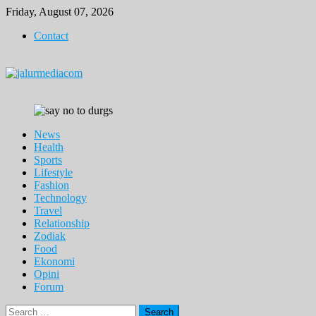
Skip
Friday, August 07, 2026
to
Contact
content
News
Health
Sports
Lifestyle
Fashion
Technology
Travel
Relationship
Zodiak
Food
Ekonomi
Opini
Forum
Search