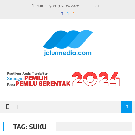
Skip
Saturday, August 08, 2026
Contact
to
content
TAG:
SUKU