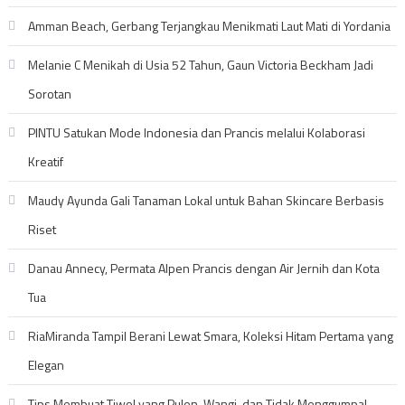
Amman Beach, Gerbang Terjangkau Menikmati Laut Mati di Yordania
Melanie C Menikah di Usia 52 Tahun, Gaun Victoria Beckham Jadi
Sorotan
PINTU Satukan Mode Indonesia dan Prancis melalui Kolaborasi
Kreatif
Maudy Ayunda Gali Tanaman Lokal untuk Bahan Skincare Berbasis
Riset
Danau Annecy, Permata Alpen Prancis dengan Air Jernih dan Kota
Tua
RiaMiranda Tampil Berani Lewat Smara, Koleksi Hitam Pertama yang
Elegan
Tips Membuat Tiwol yang Pulen, Wangi, dan Tidak Menggumpal