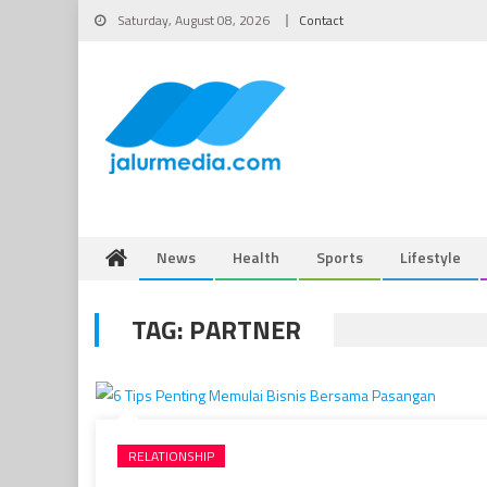
Skip
Saturday, August 08, 2026
Contact
to
content
News
Health
Sports
Lifestyle
TAG:
PARTNER
RELATIONSHIP