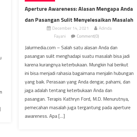
Aperture Awareness: Alasan Mengapa Anda
dan Pasangan Sulit Menyelesaikan Masalah
December 14, 2021
Adinda
Fayani
Comment(0)
Jalurmedia.com – Salah satu alasan Anda dan
pasangan sulit menghadapi suatu masalah bisa jadi
u
karena kurangnya keterbukaan. Mungkin hal berikut
ini bisa menjadi rahasia bagaimana menjalin hubungan
yang baik. Perasaan yang Anda dengar, pahami, dan
jaga adalah tentang keterbukaan Anda dan
n
pasangan. Terapis Kathryn Ford, M.D. Menurutnya,
pemecahan masalah juga tergantung pada aperture
]
awareness. Apa […]