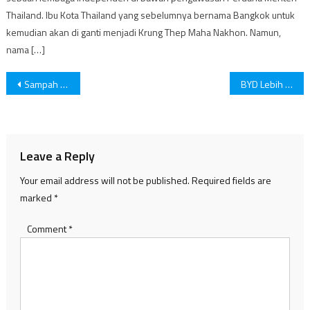
Thailand. Ibu Kota Thailand yang sebelumnya bernama Bangkok untuk
kemudian akan di ganti menjadi Krung Thep Maha Nakhon. Namun,
nama […]
Post
Sampah Makanan Orang Indonesia Tembus Ratusan Triliun
BYD Lebih Memilih Baterai LFP Ketimbang Nikel
navigation
Leave a Reply
Your email address will not be published.
Required fields are
marked
*
Comment
*