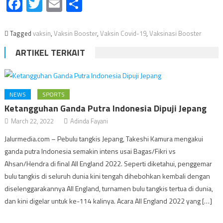
Facebook
Twitter
Email
Share
Tagged
vaksin
,
Vaksin Booster
,
Vaksin Covid-19
,
Vaksinasi Booster
ARTIKEL TERKAIT
NEWS
SPORTS
Ketangguhan Ganda Putra Indonesia Dipuji Jepang
March 22, 2022
Adinda Fayani
Jalurmedia.com – Pebulu tangkis Jepang, Takeshi Kamura mengakui
ganda putra Indonesia semakin intens usai Bagas/Fikri vs
Ahsan/Hendra di final All England 2022. Seperti diketahui, penggemar
bulu tangkis di seluruh dunia kini tengah dihebohkan kembali dengan
diselenggarakannya All England, turnamen bulu tangkis tertua di dunia,
dan kini digelar untuk ke-114 kalinya. Acara All England 2022 yang […]