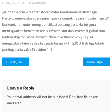
May 22, 2023
RedaksiJM
Jalurmedia.com – Menteri Koordinator Perekonomian Airlangga
Hartarto menyatakan para pemimpin kelompok negara industri maju G7
berkomitmen untuk mengidentifikasi peluang baru. Hal ini guna
meningkatkan kemitraan untuk infrastruktur dan investasi global atau
Partnership for Global Infrastructure Investment (PGII). Ia juga
mengatakan, tahun 2022 lalu pada tengah KTT G20 di Bali, tiga tokoh
penting dunia yakni Presiden […]
Post
Wah, Hotel-Hotel di New York Ini Penuh Sejarah dan Pesona!
Kenali Apa Itu Self-Sabotage Yang Berkedok Self-Love
navigation
Leave a Reply
Your email address will not be published.
Required fields are
marked
*