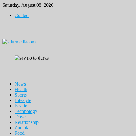
Skip
Saturday, August 08, 2026
to
Contact
content
News
Health
Sports
Lifestyle
Fashion
Technology
Travel
Relationship
Zodiak
Food