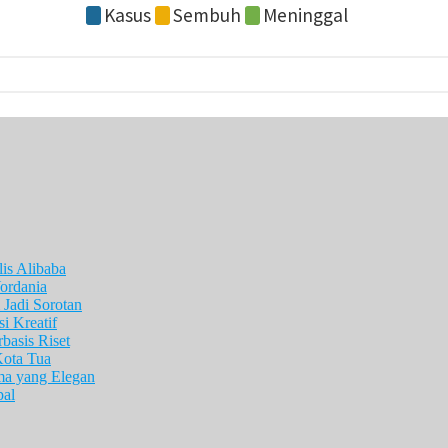
is Alibaba
ordania
Jadi Sorotan
i Kreatif
asis Riset
Kota Tua
ma yang Elegan
pal