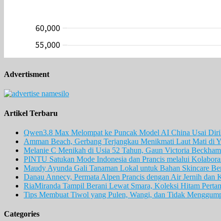
Advertisment
Artikel Terbaru
Qwen3.8 Max Melompat ke Puncak Model AI China Usai Diril
Amman Beach, Gerbang Terjangkau Menikmati Laut Mati di Y
Melanie C Menikah di Usia 52 Tahun, Gaun Victoria Beckham 
PINTU Satukan Mode Indonesia dan Prancis melalui Kolaboras
Maudy Ayunda Gali Tanaman Lokal untuk Bahan Skincare Berb
Danau Annecy, Permata Alpen Prancis dengan Air Jernih dan 
RiaMiranda Tampil Berani Lewat Smara, Koleksi Hitam Perta
Tips Membuat Tiwol yang Pulen, Wangi, dan Tidak Menggum
Categories