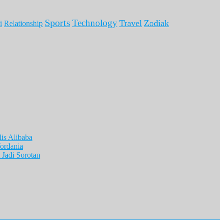
Sports
Technology
Travel
Zodiak
i
Relationship
is Alibaba
ordania
Jadi Sorotan