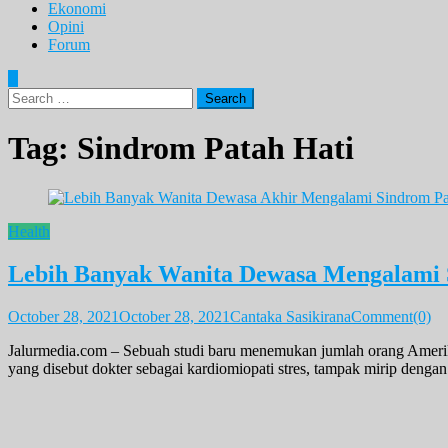
Ekonomi
Opini
Forum
Search
for:
Tag:
Sindrom Patah Hati
Health
Lebih Banyak Wanita Dewasa Mengalami 
October 28, 2021
October 28, 2021
Cantaka Sasikirana
Comment(0)
Jalurmedia.com – Sebuah studi baru menemukan jumlah orang Amerika 
yang disebut dokter sebagai kardiomiopati stres, tampak mirip dengan