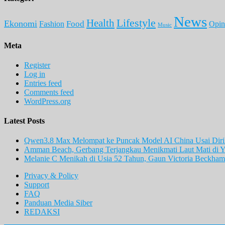
News
Lifestyle
Health
Ekonomi
Food
Fashion
Opin
Music
Meta
Register
Log in
Entries feed
Comments feed
WordPress.org
Latest Posts
Qwen3.8 Max Melompat ke Puncak Model AI China Usai Diril
Amman Beach, Gerbang Terjangkau Menikmati Laut Mati di Y
Melanie C Menikah di Usia 52 Tahun, Gaun Victoria Beckham 
Privacy & Policy
Support
FAQ
Panduan Media Siber
REDAKSI