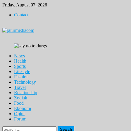
Skip
Friday, August 07, 2026
to
Contact
content
News
Health
Sports
Lifestyle
Fashion
Technology
Travel
Relationship
Zodiak
Food
Ekonomi
Opini
Forum
Search