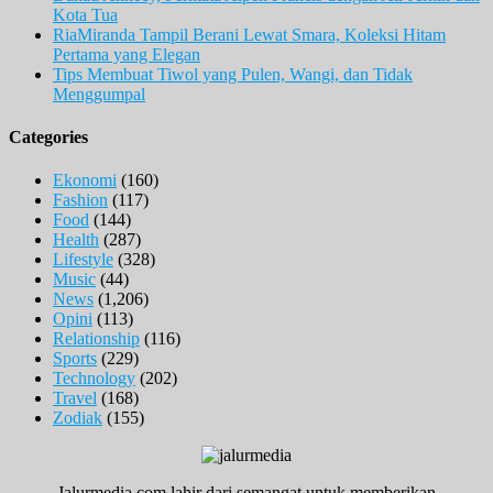
Kota Tua
RiaMiranda Tampil Berani Lewat Smara, Koleksi Hitam
Pertama yang Elegan
Tips Membuat Tiwol yang Pulen, Wangi, dan Tidak
Menggumpal
Categories
Ekonomi
(160)
Fashion
(117)
Food
(144)
Health
(287)
Lifestyle
(328)
Music
(44)
News
(1,206)
Opini
(113)
Relationship
(116)
Sports
(229)
Technology
(202)
Travel
(168)
Zodiak
(155)
Jalurmedia.com lahir dari semangat untuk memberikan