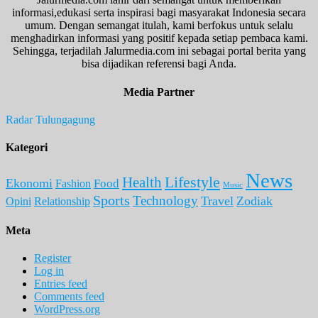
informasi,edukasi serta inspirasi bagi masyarakat Indonesia secara
umum. Dengan semangat itulah, kami berfokus untuk selalu
menghadirkan informasi yang positif kepada setiap pembaca kami.
Sehingga, terjadilah Jalurmedia.com ini sebagai portal berita yang
bisa dijadikan referensi bagi Anda.
Media Partner
Radar Tulungagung
Kategori
News
Lifestyle
Health
Ekonomi
Food
Fashion
Music
Sports
Technology
Travel
Zodiak
Opini
Relationship
Meta
Register
Log in
Entries feed
Comments feed
WordPress.org