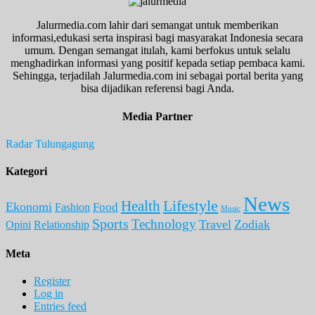
Jalurmedia.com lahir dari semangat untuk memberikan
informasi,edukasi serta inspirasi bagi masyarakat Indonesia secara
umum. Dengan semangat itulah, kami berfokus untuk selalu
menghadirkan informasi yang positif kepada setiap pembaca kami.
Sehingga, terjadilah Jalurmedia.com ini sebagai portal berita yang
bisa dijadikan referensi bagi Anda.
Media Partner
Radar Tulungagung
Kategori
News
Lifestyle
Health
Ekonomi
Food
Fashion
Music
Sports
Technology
Travel
Zodiak
Opini
Relationship
Meta
Register
Log in
Entries feed