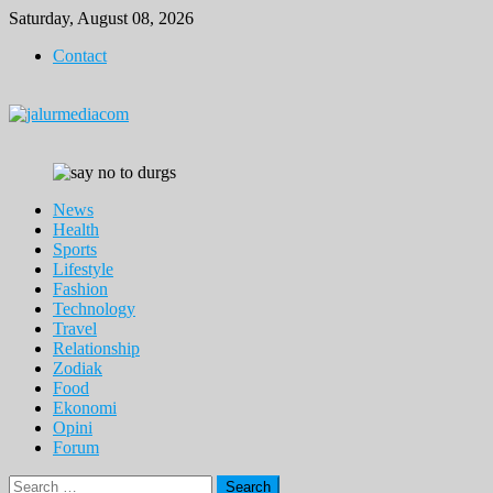
Skip
Saturday, August 08, 2026
to
Contact
content
News
Health
Sports
Lifestyle
Fashion
Technology
Travel
Relationship
Zodiak
Food
Ekonomi
Opini
Forum
Search