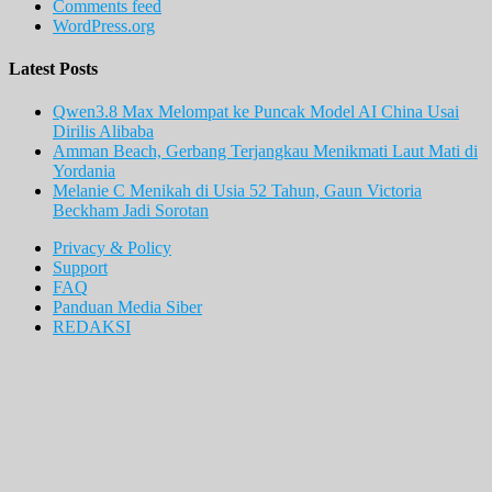
Comments feed
WordPress.org
Latest Posts
Qwen3.8 Max Melompat ke Puncak Model AI China Usai
Dirilis Alibaba
Amman Beach, Gerbang Terjangkau Menikmati Laut Mati di
Yordania
Melanie C Menikah di Usia 52 Tahun, Gaun Victoria
Beckham Jadi Sorotan
Privacy & Policy
Support
FAQ
Panduan Media Siber
REDAKSI