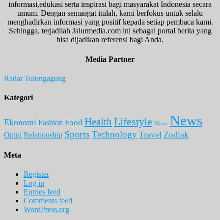
informasi,edukasi serta inspirasi bagi masyarakat Indonesia secara
umum. Dengan semangat itulah, kami berfokus untuk selalu
menghadirkan informasi yang positif kepada setiap pembaca kami.
Sehingga, terjadilah Jalurmedia.com ini sebagai portal berita yang
bisa dijadikan referensi bagi Anda.
Media Partner
Radar Tulungagung
Kategori
News
Lifestyle
Health
Ekonomi
Food
Fashion
Music
Sports
Technology
Travel
Zodiak
Opini
Relationship
Meta
Register
Log in
Entries feed
Comments feed
WordPress.org