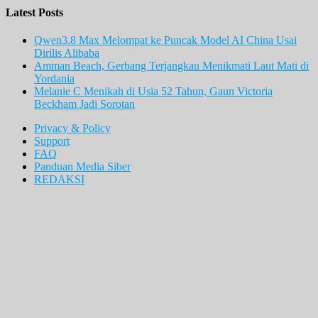
Latest Posts
Qwen3.8 Max Melompat ke Puncak Model AI China Usai
Dirilis Alibaba
Amman Beach, Gerbang Terjangkau Menikmati Laut Mati di
Yordania
Melanie C Menikah di Usia 52 Tahun, Gaun Victoria
Beckham Jadi Sorotan
Privacy & Policy
Support
FAQ
Panduan Media Siber
REDAKSI