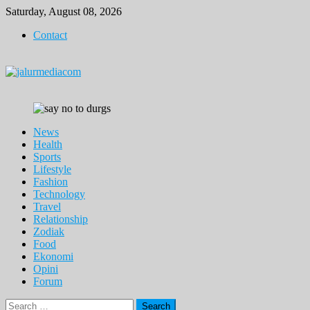
Skip
Saturday, August 08, 2026
to
Contact
content
News
Health
Sports
Lifestyle
Fashion
Technology
Travel
Relationship
Zodiak
Food
Ekonomi
Opini
Forum
Search