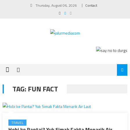
Skip
Thursday, August 06, 2026
Contact
to
content
TAG:
FUN FACT
TRAVEL
Hobi ke Pantai? Yuk Simak Fakta Menarik Air