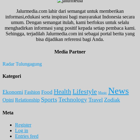
Jalurmedia.com lahir dari semangat untuk memberikan
informasi,edukasi serta inspirasi bagi masyarakat Indonesia secara
umum. Dengan semangat itulah, kami berfokus untuk selalu
menghadirkan informasi yang positif kepada setiap pembaca kami.
Sehingga, terjadilah Jalurmedia.com ini sebagai portal berita yang
bisa dijadikan referensi bagi Anda.
Media Partner
Radar Tulungagung
Kategori
News
Lifestyle
Health
Ekonomi
Food
Fashion
Music
Sports
Technology
Travel
Zodiak
Opini
Relationship
Meta
Register
Log in
Entries feed