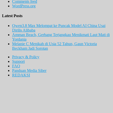
Comments feed
WordPress.org
Latest Posts
Qwen3.8 Max Melompat ke Puncak Model AI China Usai
Dirilis Alibaba
Amman Beach, Gerbang Terjangkau Menikmati Laut Mati di
Yordania
Melanie C Menikah di Usia 52 Tahun, Gaun Victoria
Beckham Jadi Sorotan
Privacy & Policy
Support
FAQ
Panduan Media Siber
REDAKSI