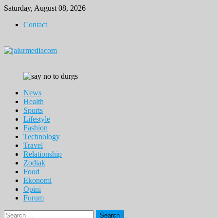
Skip
Saturday, August 08, 2026
to
Contact
content
News
Health
Sports
Lifestyle
Fashion
Technology
Travel
Relationship
Zodiak
Food
Ekonomi
Opini
Forum
Search