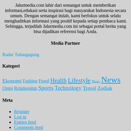
Jalurmedia.com lahir dari semangat untuk memberikan
informasi,edukasi serta inspirasi bagi masyarakat Indonesia secara
umum. Dengan semangat itulah, kami berfokus untuk selalu
menghadirkan informasi yang positif kepada setiap pembaca kami.
Sehingga, terjadilah Jalurmedia.com ini sebagai portal berita yang
bisa dijadikan referensi bagi Anda.
Media Partner
Radar Tulungagung
Kategori
News
Lifestyle
Health
Ekonomi
Food
Fashion
Music
Sports
Technology
Travel
Zodiak
Opini
Relationship
Meta
Register
Log in
Entries feed
Comments feed