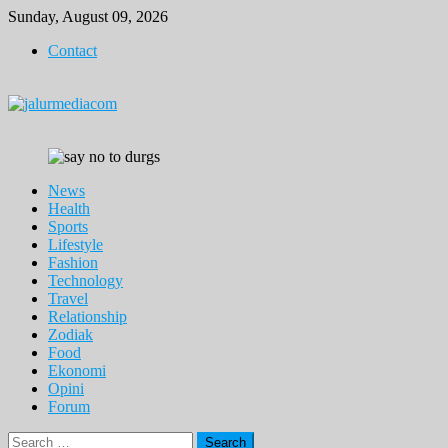
Skip
Sunday, August 09, 2026
to
Contact
content
News
Health
Sports
Lifestyle
Fashion
Technology
Travel
Relationship
Zodiak
Food
Ekonomi
Opini
Forum
Search