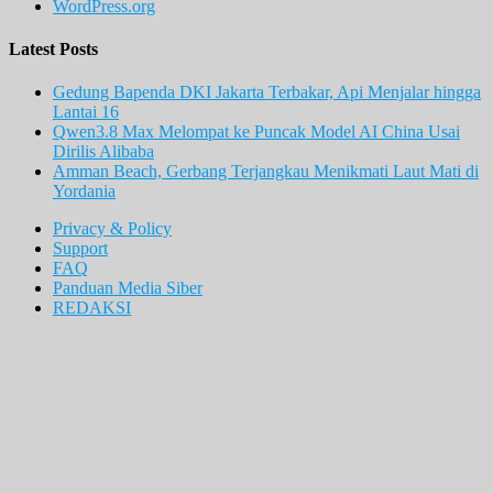
WordPress.org
Latest Posts
Gedung Bapenda DKI Jakarta Terbakar, Api Menjalar hingga
Lantai 16
Qwen3.8 Max Melompat ke Puncak Model AI China Usai
Dirilis Alibaba
Amman Beach, Gerbang Terjangkau Menikmati Laut Mati di
Yordania
Privacy & Policy
Support
FAQ
Panduan Media Siber
REDAKSI