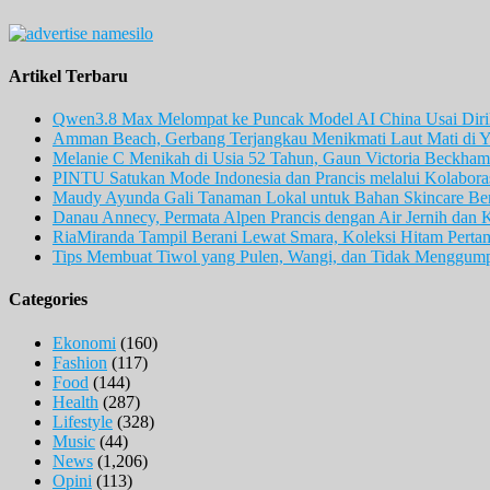
Artikel Terbaru
Qwen3.8 Max Melompat ke Puncak Model AI China Usai Diril
Amman Beach, Gerbang Terjangkau Menikmati Laut Mati di Y
Melanie C Menikah di Usia 52 Tahun, Gaun Victoria Beckham 
PINTU Satukan Mode Indonesia dan Prancis melalui Kolaboras
Maudy Ayunda Gali Tanaman Lokal untuk Bahan Skincare Berb
Danau Annecy, Permata Alpen Prancis dengan Air Jernih dan 
RiaMiranda Tampil Berani Lewat Smara, Koleksi Hitam Perta
Tips Membuat Tiwol yang Pulen, Wangi, dan Tidak Menggum
Categories
Ekonomi
(160)
Fashion
(117)
Food
(144)
Health
(287)
Lifestyle
(328)
Music
(44)
News
(1,206)
Opini
(113)