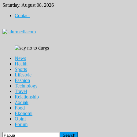
Skip
Saturday, August 08, 2026
to
Contact
content
News
Health
Sports
Lifestyle
Fashion
Technology
Travel
Relationship
Zodiak
Food
Ekonomi
Opini
Forum
Search