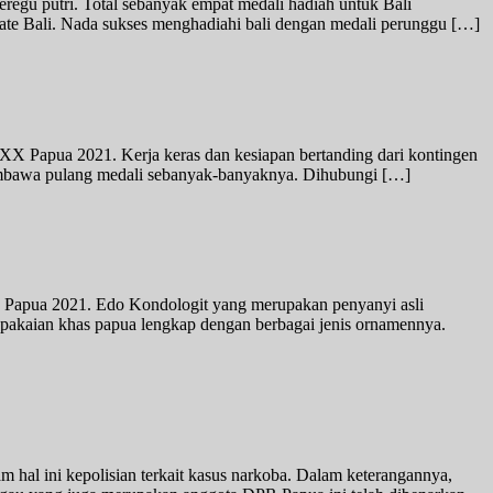
regu putri. Total sebanyak empat medali hadiah untuk Bali
ate Bali. Nada sukses menghadiahi bali dengan medali perunggu […]
 XX Papua 2021. Kerja keras dan kesiapan bertanding dari kontingen
a membawa pulang medali sebanyak-banyaknya. Dihubungi […]
Papua 2021. Edo Kondologit yang merupakan penyanyi asli
akaian khas papua lengkap dengan berbagai jenis ornamennya.
hal ini kepolisian terkait kasus narkoba. Dalam keterangannya,