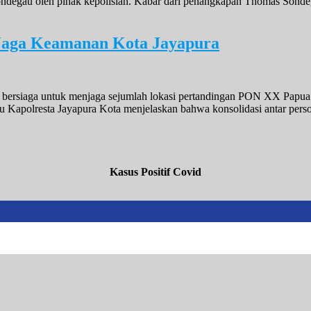
Sondegau oleh pihak kepolisian. Kabar dari penangkapan Thomas Sond
 Jaga Keamanan Kota Jayapura
i bersiaga untuk menjaga sejumlah lokasi pertandingan PON XX Papua.
u Kapolresta Jayapura Kota menjelaskan bahwa konsolidasi antar person
Kasus Positif Covid