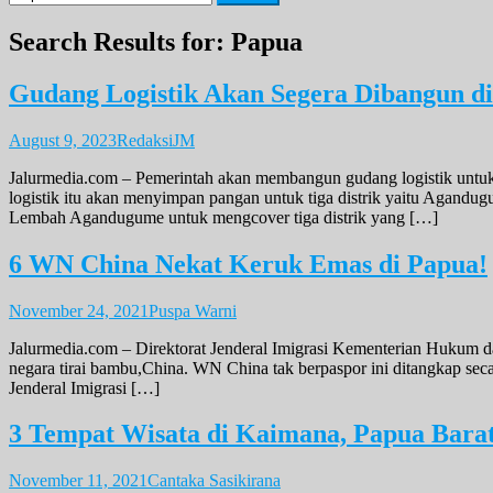
for:
Search Results for:
Papua
Gudang Logistik Akan Segera Dibangun d
August 9, 2023
RedaksiJM
Jalurmedia.com – Pemerintah akan membangun gudang logistik untuk
logistik itu akan menyimpan pangan untuk tiga distrik yaitu Agandu
Lembah Agandugume untuk mengcover tiga distrik yang […]
6 WN China Nekat Keruk Emas di Papua!
November 24, 2021
Puspa Warni
Jalurmedia.com – Direktorat Jenderal Imigrasi Kementerian Hukum d
negara tirai bambu,China. WN China tak berpaspor ini ditangkap se
Jenderal Imigrasi […]
3 Tempat Wisata di Kaimana, Papua Bara
November 11, 2021
Cantaka Sasikirana