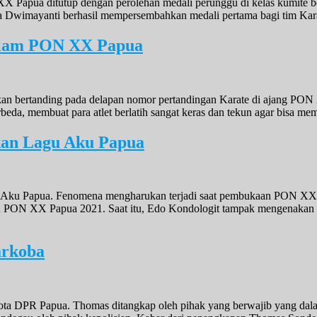
XX Papua ditutup dengan perolehan medali perunggu di kelas kumite be
da Dwimayanti berhasil mempersembahkan medali pertama bagi tim Kar
Dalam PON XX Papua
akan bertanding pada delapan nomor pertandingan Karate di ajang PON
berbeda, membuat para atlet berlatih sangat keras dan tekun agar bis
kan Lagu Aku Papua
 Aku Papua. Fenomena mengharukan terjadi saat pembukaan PON XX 
n PON XX Papua 2021. Saat itu, Edo Kondologit tampak mengenakan p
arkoba
a DPR Papua. Thomas ditangkap oleh pihak yang berwajib yang dalam 