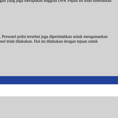
egau yang juga merupakan anggota DPR Papua ini telah dibenarkan
 Personel polisi tersebut juga diperintahkan untuk mengamankan
el telah dilakukan. Hal ini dilakukan dengan tujuan untuk