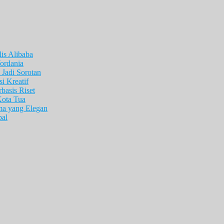
is Alibaba
ordania
Jadi Sorotan
i Kreatif
asis Riset
Kota Tua
ma yang Elegan
pal