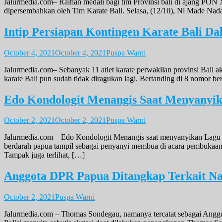
Jalurmedia.com– Raihan medali bagi tim Provinsi bali di ajang PON 
dipersembahkan oleh Tim Karate Bali. Selasa, (12/10), Ni Made Na
Intip Persiapan Kontingen Karate Bali 
October 4, 2021
October 4, 2021
Puspa Warni
Jalurmedia.com– Sebanyak 11 atlet karate perwakilan provinsi Bali 
karate Bali pun sudah tidak diragukan lagi. Bertanding di 8 nomor 
Edo Kondologit Menangis Saat Menyanyi
October 2, 2021
October 2, 2021
Puspa Warni
Jalurmedia.com – Edo Kondologit Menangis saat menyanyikan Lagu
berdarah papua tampil sebagai penyanyi membua di acara pembukaa
Tampak juga terlihat, […]
Anggota DPR Papua Ditangkap Terkait N
October 2, 2021
Puspa Warni
Jalurmedia.com – Thomas Sondegau, namanya tercatat sebagai Anggot