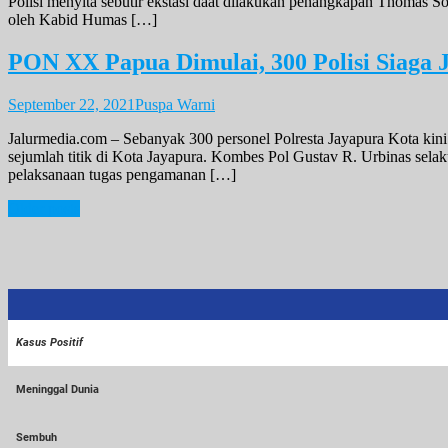
Polisi menyita sebutir ekstasi daat dilakukan penangkapan Thomas 
oleh Kabid Humas […]
PON XX Papua Dimulai, 300 Polisi Siaga
September 22, 2021
Puspa Warni
Jalurmedia.com – Sebanyak 300 personel Polresta Jayapura Kota kin
sejumlah titik di Kota Jayapura. Kombes Pol Gustav R. Urbinas selak
pelaksanaan tugas pengamanan […]
Posts
Older posts
navigation