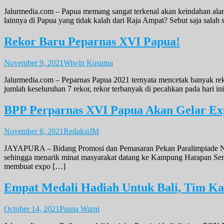
Jalurmedia.com – Papua memang sangat terkenal akan keindahan alam
lainnya di Papua yang tidak kalah dari Raja Ampat? Sebut saja sa
Rekor Baru Peparnas XVI Papua!
November 9, 2021
Wiwin Kusuma
Jalurmedia.com – Peparnas Papua 2021 ternyata mencetak banyak rekor 
jumlah keseluruhan 7 rekor, rekor terbanyak di pecahkan pada hari 
BPP Perparnas XVI Papua Akan Gelar Ex
November 6, 2021
RedaksiJM
JAYAPURA – Bidang Promosi dan Pemasaran Pekan Paralimpiade Nasi
sehingga menarik minat masyarakat datang ke Kampung Harapan Sent
membuat expo […]
Empat Medali Hadiah Untuk Bali, Tim Ka
October 14, 2021
Puspa Warni