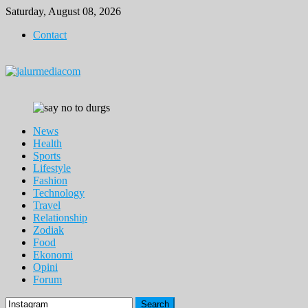
Skip
Saturday, August 08, 2026
to
Contact
content
News
Health
Sports
Lifestyle
Fashion
Technology
Travel
Relationship
Zodiak
Food
Ekonomi
Opini
Forum
Search