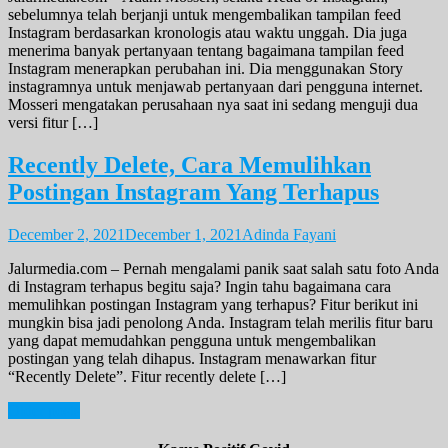
sebelumnya telah berjanji untuk mengembalikan tampilan feed
Instagram berdasarkan kronologis atau waktu unggah. Dia juga
menerima banyak pertanyaan tentang bagaimana tampilan feed
Instagram menerapkan perubahan ini. Dia menggunakan Story
instagramnya untuk menjawab pertanyaan dari pengguna internet.
Mosseri mengatakan perusahaan nya saat ini sedang menguji dua
versi fitur […]
Recently Delete, Cara Memulihkan
Postingan Instagram Yang Terhapus
December 2, 2021
December 1, 2021
Adinda Fayani
Jalurmedia.com – Pernah mengalami panik saat salah satu foto Anda
di Instagram terhapus begitu saja? Ingin tahu bagaimana cara
memulihkan postingan Instagram yang terhapus? Fitur berikut ini
mungkin bisa jadi penolong Anda. Instagram telah merilis fitur baru
yang dapat memudahkan pengguna untuk mengembalikan
postingan yang telah dihapus. Instagram menawarkan fitur
“Recently Delete”. Fitur recently delete […]
Posts
Older posts
navigation