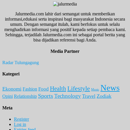
Jalurmedia.com lahir dari semangat untuk memberikan
informasi,edukasi serta inspirasi bagi masyarakat Indonesia secara
umum. Dengan semangat itulah, kami berfokus untuk selalu
menghadirkan informasi yang positif kepada setiap pembaca kami.
Sehingga, terjadilah Jalurmedia.com ini sebagai portal berita yang
bisa dijadikan referensi bagi Anda.
Media Partner
Radar Tulungagung
Kategori
News
Lifestyle
Health
Ekonomi
Food
Fashion
Music
Sports
Technology
Travel
Zodiak
Opini
Relationship
Meta
Register
Log in
Entries feed